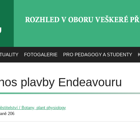
ROZHLED V OBORU VEŠ
TUALITY
FOTOGALERIE
PRO PEDAGOGY A STUDENTY
ínos plavby Endeavouru
pěstitelství / Botany, plant physiology
raně 206