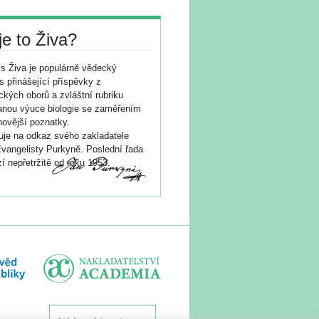
je to Živa?
s Živa je populárně vědecký
s přinášející příspěvky z
ických oborů a zvláštní rubriku
nou výuce biologie se zaměřením
novější poznatky.
je na odkaz svého zakladatele
vangelisty Purkyně. Poslední řada
í nepřetržitě od roku 1953.