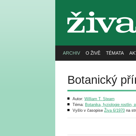
živa
ARCHIV
O ŽIVĚ
TÉMATA
AK
Botanický př
Autor:
William T. Stearn
Téma:
Botanika, fyziologie rostlin, 
Vyšlo v časopise
Živa 6/1970
na st