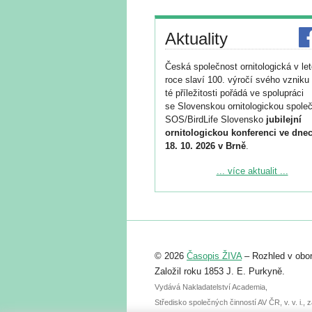
Aktuality
Česká společnost ornitologická v le
roce slaví 100. výročí svého vzniku 
té příležitosti pořádá ve spolupráci
se Slovenskou ornitologickou společ
SOS/BirdLife Slovensko
jubilejní
ornitologickou konferenci ve dnec
18. 10. 2026 v Brně
.
Podrobnější informace ke konferenc
... více aktualit ...
naleznete zde:
https://www.birdlife.cz/konference-2
Registrovat se můžete do 6. září.
Upozorňujeme, že termín pro odeslá
© 2026
Časopis ŽIVA
– Rozhled v obor
abstraktu přihlášené přednášky neb
posteru je už 30. června.
Založil roku 1853 J. E. Purkyně.
Vydává Nakladatelství Academia,
Středisko společných činností AV ČR, v. v. i.