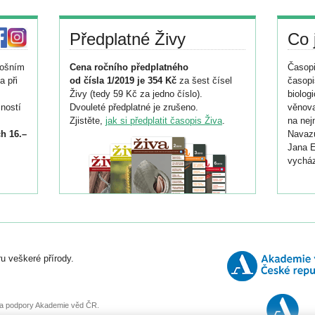
Předplatné Živy
Co 
tošním
Cena ročního předplatného
Časopi
a při
od čísla 1/2019 je 354 Kč
za šest čísel
časopi
Živy (tedy 59 Kč za jedno číslo).
biolog
ností
Dvouleté předplatné je zrušeno.
věnova
Zjistěte,
jak si předplatit časopis Živa
.
na nej
h 16.–
Navazu
Jana E
vycház
i
026/
ní
u veškeré přírody.
o
, za podpory Akademie věd ČR.