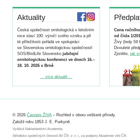
Aktuality
Předpla
Česká společnost ornitologická v letošním
Cena ročního
roce slaví 100. výročí svého vzniku a při
od čísla 1/20
té příležitosti pořádá ve spolupráci
Živy (tedy 59 
se Slovenskou ornitologickou společností
Dvouleté předp
SOS/BirdLife Slovensko
jubilejní
Zjistěte,
jak s
ornitologickou konferenci ve dnech 16.–
18. 10. 2026 v Brně
.
Podrobnější informace ke konferenci
... více aktualit ...
naleznete zde:
https://www.birdlife.cz/konference-2026/
Registrovat se můžete do 6. září.
Upozorňujeme, že termín pro odeslání
© 2026
Časopis ŽIVA
– Rozhled v oboru veškeré přírody.
abstraktu přihlášené přednášky nebo
posteru je už 30. června.
Založil roku 1853 J. E. Purkyně.
Vydává Nakladatelství Academia,
Středisko společných činností AV ČR, v. v. i., za podpory Akademie věd ČR.