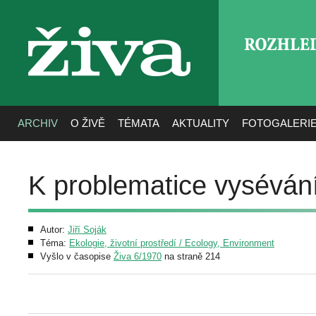
ROZHLE
živa
ARCHIV
O ŽIVĚ
TÉMATA
AKTUALITY
FOTOGALERI
K problematice vysévání 
Autor:
Jiří Soják
Téma:
Ekologie, životní prostředí / Ecology, Environment
Vyšlo v časopise
Živa 6/1970
na straně 214