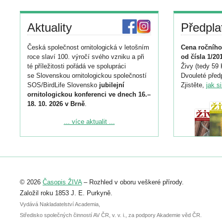
Aktuality
Předpla
Česká společnost ornitologická v letošním
Cena ročního
roce slaví 100. výročí svého vzniku a při
od čísla 1/20
té příležitosti pořádá ve spolupráci
Živy (tedy 59 
se Slovenskou ornitologickou společností
Dvouleté předp
SOS/BirdLife Slovensko
jubilejní
Zjistěte,
jak s
ornitologickou konferenci ve dnech 16.–
18. 10. 2026 v Brně
.
Podrobnější informace ke konferenci
... více aktualit ...
naleznete zde:
https://www.birdlife.cz/konference-2026/
Registrovat se můžete do 6. září.
Upozorňujeme, že termín pro odeslání
© 2026
Časopis ŽIVA
– Rozhled v oboru veškeré přírody.
abstraktu přihlášené přednášky nebo
posteru je už 30. června.
Založil roku 1853 J. E. Purkyně.
Vydává Nakladatelství Academia,
Středisko společných činností AV ČR, v. v. i., za podpory Akademie věd ČR.