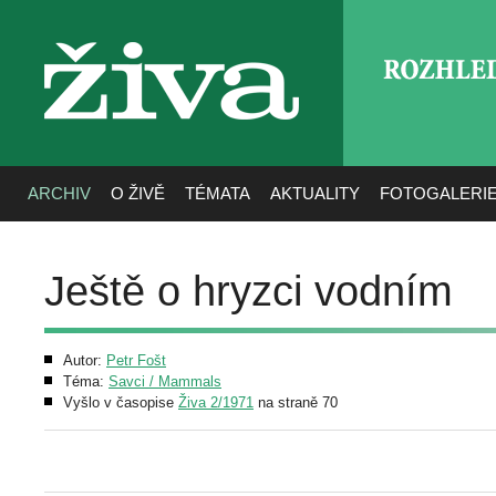
ROZHLE
živa
ARCHIV
O ŽIVĚ
TÉMATA
AKTUALITY
FOTOGALERI
Ještě o hryzci vodním
Autor:
Petr Fošt
Téma:
Savci / Mammals
Vyšlo v časopise
Živa 2/1971
na straně 70