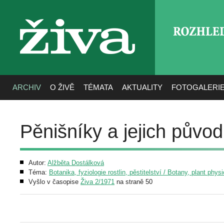
ROZHLE
živa
ARCHIV
O ŽIVĚ
TÉMATA
AKTUALITY
FOTOGALERI
Pěnišníky a jejich původ
Autor:
Alžběta Dostálková
Téma:
Botanika, fyziologie rostlin, pěstitelství / Botany, plant phys
Vyšlo v časopise
Živa 2/1971
na straně 50