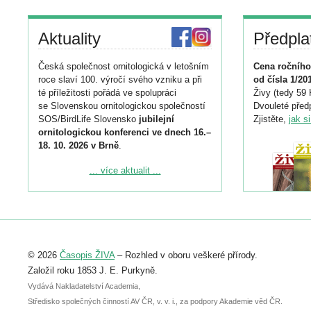
Aktuality
Předpla
Česká společnost ornitologická v letošním
Cena ročního
roce slaví 100. výročí svého vzniku a při
od čísla 1/20
té příležitosti pořádá ve spolupráci
Živy (tedy 59 
se Slovenskou ornitologickou společností
Dvouleté předp
SOS/BirdLife Slovensko
jubilejní
Zjistěte,
jak s
ornitologickou konferenci ve dnech 16.–
18. 10. 2026 v Brně
.
Podrobnější informace ke konferenci
... více aktualit ...
naleznete zde:
https://www.birdlife.cz/konference-2026/
Registrovat se můžete do 6. září.
Upozorňujeme, že termín pro odeslání
© 2026
Časopis ŽIVA
– Rozhled v oboru veškeré přírody.
abstraktu přihlášené přednášky nebo
posteru je už 30. června.
Založil roku 1853 J. E. Purkyně.
Vydává Nakladatelství Academia,
Středisko společných činností AV ČR, v. v. i., za podpory Akademie věd ČR.