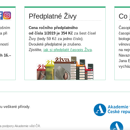
Předplatné Živy
Co 
tošním
Cena ročního předplatného
Časopi
a při
od čísla 1/2019 je 354 Kč
za šest čísel
časopi
Živy (tedy 59 Kč za jedno číslo).
biolog
ností
Dvouleté předplatné je zrušeno.
věnova
Zjistěte,
jak si předplatit časopis Živa
.
na nej
h 16.–
Navazu
Jana E
vycház
i
026/
ní
u veškeré přírody.
o
, za podpory Akademie věd ČR.