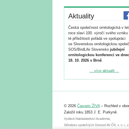
Aktuality
Česká společnost ornitologická v le
roce slaví 100. výročí svého vzniku 
té příležitosti pořádá ve spolupráci
se Slovenskou ornitologickou společ
SOS/BirdLife Slovensko
jubilejní
ornitologickou konferenci ve dnec
18. 10. 2026 v Brně
.
Podrobnější informace ke konferenc
... více aktualit ...
naleznete zde:
https://www.birdlife.cz/konference-2
Registrovat se můžete do 6. září.
Upozorňujeme, že termín pro odeslá
© 2026
Časopis ŽIVA
– Rozhled v obor
abstraktu přihlášené přednášky neb
posteru je už 30. června.
Založil roku 1853 J. E. Purkyně.
Vydává Nakladatelství Academia,
Středisko společných činností AV ČR, v. v. i.