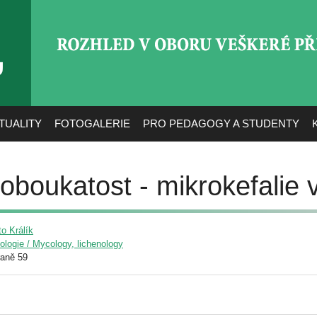
ROZHLED V OBORU VEŠ
TUALITY
FOTOGALERIE
PRO PEDAGOGY A STUDENTY
oboukatost - mikrokefalie 
to Králík
yologie / Mycology, lichenology
raně 59