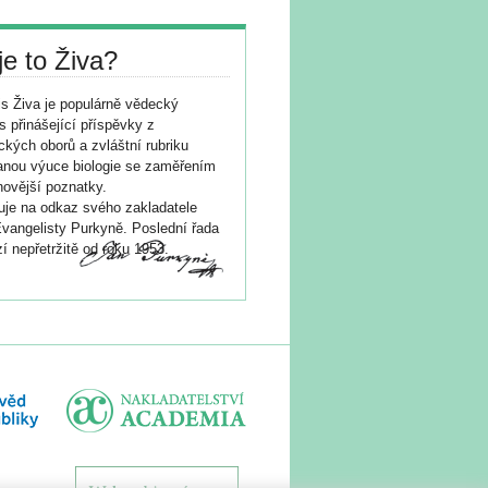
je to Živa?
s Živa je populárně vědecký
s přinášející příspěvky z
ických oborů a zvláštní rubriku
nou výuce biologie se zaměřením
novější poznatky.
je na odkaz svého zakladatele
vangelisty Purkyně. Poslední řada
í nepřetržitě od roku 1953.