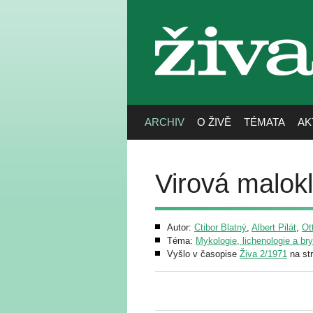
živa
ARCHIV
O ŽIVĚ
TÉMATA
AK
Virová malokl
Autor:
Ctibor Blatný
,
Albert Pilát
,
Ot
Téma:
Mykologie, lichenologie a br
Vyšlo v časopise
Živa 2/1971
na st