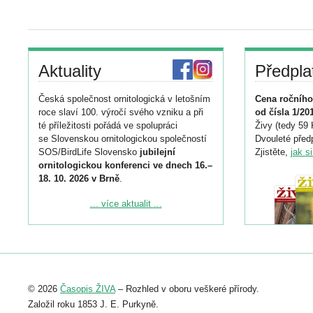
Aktuality
Předpla
Česká společnost ornitologická v letošním
Cena ročního
roce slaví 100. výročí svého vzniku a při
od čísla 1/20
té příležitosti pořádá ve spolupráci
Živy (tedy 59 
se Slovenskou ornitologickou společností
Dvouleté předp
SOS/BirdLife Slovensko
jubilejní
Zjistěte,
jak s
ornitologickou konferenci ve dnech 16.–
18. 10. 2026 v Brně
.
Podrobnější informace ke konferenci
... více aktualit ...
naleznete zde:
https://www.birdlife.cz/konference-2026/
Registrovat se můžete do 6. září.
Upozorňujeme, že termín pro odeslání
© 2026
Časopis ŽIVA
– Rozhled v oboru veškeré přírody.
abstraktu přihlášené přednášky nebo
posteru je už 30. června.
Založil roku 1853 J. E. Purkyně.