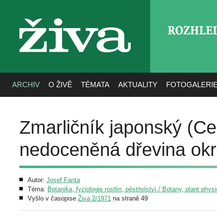
ROZHLE
živa
ARCHIV
O ŽIVĚ
TÉMATA
AKTUALITY
FOTOGALERI
Zmarličník japonský (Ce
nedoceněná dřevina okr
Autor:
Josef Fanta
Téma:
Botanika, fyziologie rostlin, pěstitelství / Botany, plant phys
Vyšlo v časopise
Živa 2/1971
na straně 49