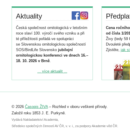
Aktuality
Předpla
Česká společnost ornitologická v letošním
Cena ročního
roce slaví 100. výročí svého vzniku a při
od čísla 1/20
té příležitosti pořádá ve spolupráci
Živy (tedy 59 
se Slovenskou ornitologickou společností
Dvouleté předp
SOS/BirdLife Slovensko
jubilejní
Zjistěte,
jak s
ornitologickou konferenci ve dnech 16.–
18. 10. 2026 v Brně
.
Podrobnější informace ke konferenci
... více aktualit ...
naleznete zde:
https://www.birdlife.cz/konference-2026/
Registrovat se můžete do 6. září.
Upozorňujeme, že termín pro odeslání
© 2026
Časopis ŽIVA
– Rozhled v oboru veškeré přírody.
abstraktu přihlášené přednášky nebo
posteru je už 30. června.
Založil roku 1853 J. E. Purkyně.
Vydává Nakladatelství Academia,
Středisko společných činností AV ČR, v. v. i., za podpory Akademie věd ČR.