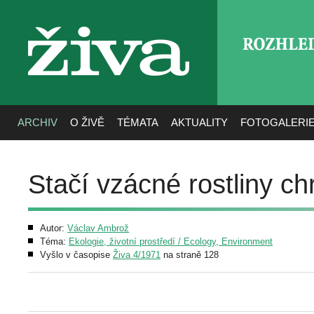
ROZHLE
živa
ARCHIV
O ŽIVĚ
TÉMATA
AKTUALITY
FOTOGALERI
Stačí vzácné rostliny ch
Autor:
Václav Ambrož
Téma:
Ekologie, životní prostředí / Ecology, Environment
Vyšlo v časopise
Živa 4/1971
na straně 128