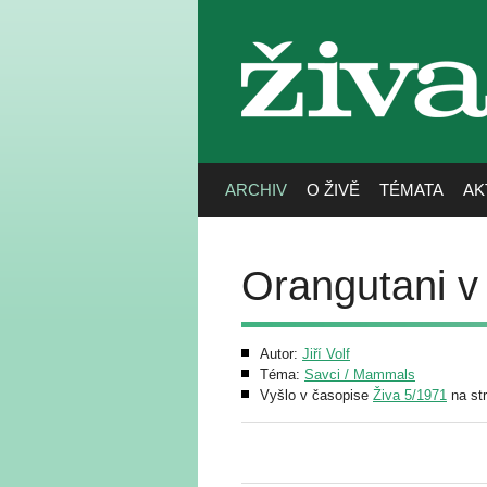
živa
ARCHIV
O ŽIVĚ
TÉMATA
AK
Orangutani v 
Autor:
Jiří Volf
Téma:
Savci / Mammals
Vyšlo v časopise
Živa 5/1971
na st