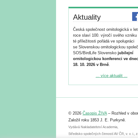
Aktuality
Česká společnost ornitologická v le
roce slaví 100. výročí svého vzniku 
té příležitosti pořádá ve spolupráci
se Slovenskou ornitologickou společ
SOS/BirdLife Slovensko
jubilejní
ornitologickou konferenci ve dnec
18. 10. 2026 v Brně
.
Podrobnější informace ke konferenc
... více aktualit ...
naleznete zde:
https://www.birdlife.cz/konference-2
Registrovat se můžete do 6. září.
Upozorňujeme, že termín pro odeslá
© 2026
Časopis ŽIVA
– Rozhled v obor
abstraktu přihlášené přednášky neb
posteru je už 30. června.
Založil roku 1853 J. E. Purkyně.
Vydává Nakladatelství Academia,
Středisko společných činností AV ČR, v. v. i.