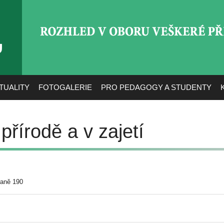
ROZHLED V OBORU VEŠ
TUALITY
FOTOGALERIE
PRO PEDAGOGY A STUDENTY
přírodě a v zajetí
raně 190