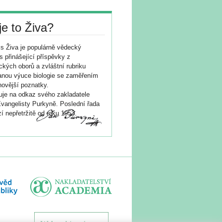
je to Živa?
s Živa je populárně vědecký
s přinášející příspěvky z
ických oborů a zvláštní rubriku
nou výuce biologie se zaměřením
novější poznatky.
je na odkaz svého zakladatele
vangelisty Purkyně. Poslední řada
í nepřetržitě od roku 1953.