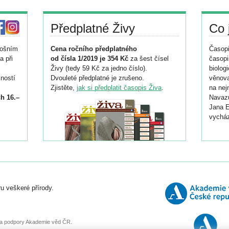
Předplatné Živy
Co 
tošním
Cena ročního předplatného
Časopi
a při
od čísla 1/2019 je 354 Kč
za šest čísel
časopi
Živy (tedy 59 Kč za jedno číslo).
biolog
ností
Dvouleté předplatné je zrušeno.
věnova
Zjistěte,
jak si předplatit časopis Živa
.
na nej
h 16.–
Navazu
Jana E
vycház
i
026/
ní
u veškeré přírody.
o
, za podpory Akademie věd ČR.