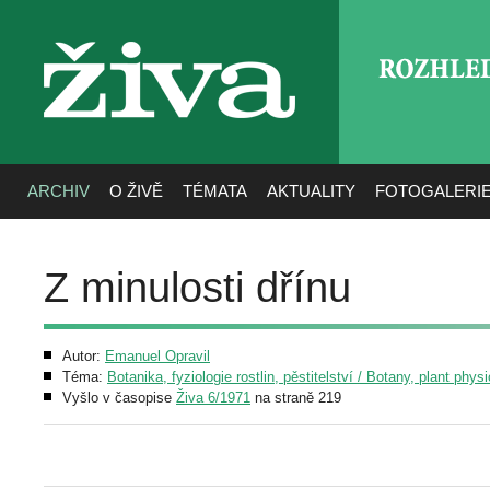
ROZHLE
živa
ARCHIV
O ŽIVĚ
TÉMATA
AKTUALITY
FOTOGALERI
Z minulosti dřínu
Autor:
Emanuel Opravil
Téma:
Botanika, fyziologie rostlin, pěstitelství / Botany, plant phys
Vyšlo v časopise
Živa 6/1971
na straně 219