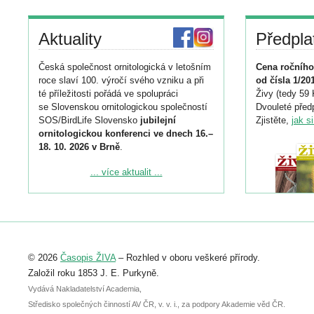
Aktuality
Předpla
Česká společnost ornitologická v letošním
Cena ročního
roce slaví 100. výročí svého vzniku a při
od čísla 1/20
té příležitosti pořádá ve spolupráci
Živy (tedy 59 
se Slovenskou ornitologickou společností
Dvouleté předp
SOS/BirdLife Slovensko
jubilejní
Zjistěte,
jak s
ornitologickou konferenci ve dnech 16.–
18. 10. 2026 v Brně
.
Podrobnější informace ke konferenci
... více aktualit ...
naleznete zde:
https://www.birdlife.cz/konference-2026/
Registrovat se můžete do 6. září.
Upozorňujeme, že termín pro odeslání
© 2026
Časopis ŽIVA
– Rozhled v oboru veškeré přírody.
abstraktu přihlášené přednášky nebo
posteru je už 30. června.
Založil roku 1853 J. E. Purkyně.
Vydává Nakladatelství Academia,
Středisko společných činností AV ČR, v. v. i., za podpory Akademie věd ČR.