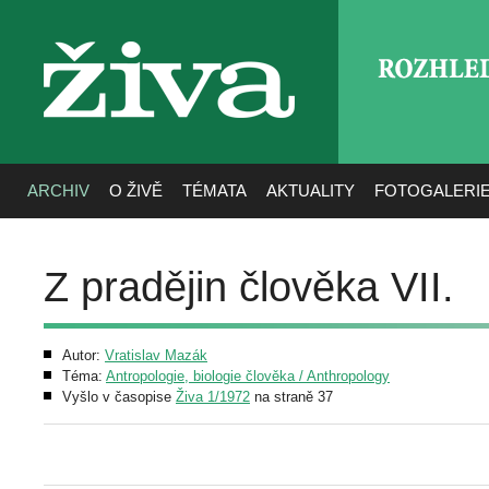
ROZHLE
živa
ARCHIV
O ŽIVĚ
TÉMATA
AKTUALITY
FOTOGALERI
Z pradějin člověka VII.
Autor:
Vratislav Mazák
Téma:
Antropologie, biologie člověka / Anthropology
Vyšlo v časopise
Živa 1/1972
na straně 37