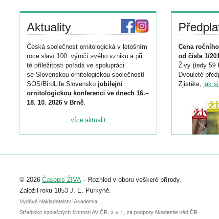
Aktuality
Předpla
Česká společnost ornitologická v letošním
Cena ročního
roce slaví 100. výročí svého vzniku a při
od čísla 1/20
té příležitosti pořádá ve spolupráci
Živy (tedy 59 
se Slovenskou ornitologickou společností
Dvouleté předp
SOS/BirdLife Slovensko
jubilejní
Zjistěte,
jak s
ornitologickou konferenci ve dnech 16.–
18. 10. 2026 v Brně
.
Podrobnější informace ke konferenci
... více aktualit ...
naleznete zde:
https://www.birdlife.cz/konference-2026/
Registrovat se můžete do 6. září.
Upozorňujeme, že termín pro odeslání
© 2026
Časopis ŽIVA
– Rozhled v oboru veškeré přírody.
abstraktu přihlášené přednášky nebo
posteru je už 30. června.
Založil roku 1853 J. E. Purkyně.
Vydává Nakladatelství Academia,
Středisko společných činností AV ČR, v. v. i., za podpory Akademie věd ČR.