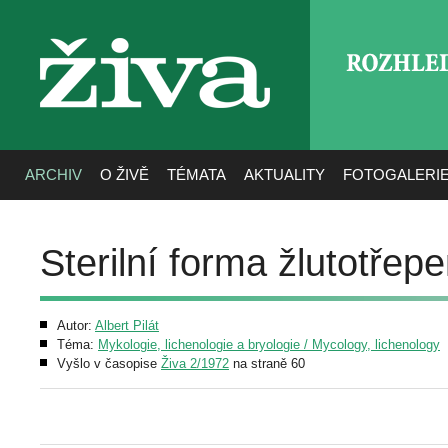
ROZHLE
živa
ARCHIV
O ŽIVĚ
TÉMATA
AKTUALITY
FOTOGALERI
Sterilní forma žlutotřep
Autor:
Albert Pilát
Téma:
Mykologie, lichenologie a bryologie / Mycology, lichenology
Vyšlo v časopise
Živa 2/1972
na straně 60