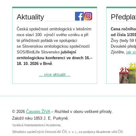
Aktuality
Předpla
Česká společnost ornitologická v letošním
Cena ročního
roce slaví 100. výročí svého vzniku a při
od čísla 1/20
té příležitosti pořádá ve spolupráci
Živy (tedy 59 
se Slovenskou ornitologickou společností
Dvouleté předp
SOS/BirdLife Slovensko
jubilejní
Zjistěte,
jak s
ornitologickou konferenci ve dnech 16.–
18. 10. 2026 v Brně
.
Podrobnější informace ke konferenci
... více aktualit ...
naleznete zde:
https://www.birdlife.cz/konference-2026/
Registrovat se můžete do 6. září.
Upozorňujeme, že termín pro odeslání
© 2026
Časopis ŽIVA
– Rozhled v oboru veškeré přírody.
abstraktu přihlášené přednášky nebo
posteru je už 30. června.
Založil roku 1853 J. E. Purkyně.
Vydává Nakladatelství Academia,
Středisko společných činností AV ČR, v. v. i., za podpory Akademie věd ČR.