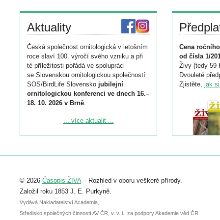
Aktuality
Předpla
Česká společnost ornitologická v letošním
Cena ročního
roce slaví 100. výročí svého vzniku a při
od čísla 1/20
té příležitosti pořádá ve spolupráci
Živy (tedy 59 
se Slovenskou ornitologickou společností
Dvouleté předp
SOS/BirdLife Slovensko
jubilejní
Zjistěte,
jak s
ornitologickou konferenci ve dnech 16.–
18. 10. 2026 v Brně
.
Podrobnější informace ke konferenci
... více aktualit ...
naleznete zde:
https://www.birdlife.cz/konference-2026/
Registrovat se můžete do 6. září.
Upozorňujeme, že termín pro odeslání
© 2026
Časopis ŽIVA
– Rozhled v oboru veškeré přírody.
abstraktu přihlášené přednášky nebo
posteru je už 30. června.
Založil roku 1853 J. E. Purkyně.
Vydává Nakladatelství Academia,
Středisko společných činností AV ČR, v. v. i., za podpory Akademie věd ČR.