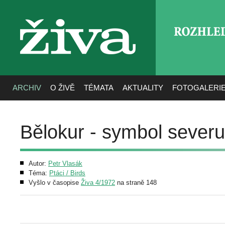
ROZHLE
živa
ARCHIV
O ŽIVĚ
TÉMATA
AKTUALITY
FOTOGALERI
Bělokur - symbol severu
Autor:
Petr Vlasák
Téma:
Ptáci / Birds
Vyšlo v časopise
Živa 4/1972
na straně 148