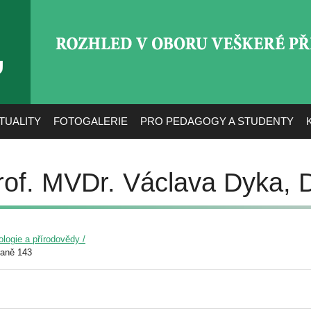
ROZHLED V OBORU VEŠ
TUALITY
FOTOGALERIE
PRO PEDAGOGY A STUDENTY
rof. MVDr. Václava Dyka, 
ologie a přírodovědy /
raně 143