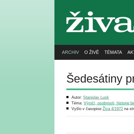
živa
ARCHIV
O ŽIVĚ
TÉMATA
AK
Šedesátiny p
Autor:
Stanislav Lusk
Téma:
Výročí, osobnosti, historie bi
Vyšlo v časopise
Živa 4/1972
na st