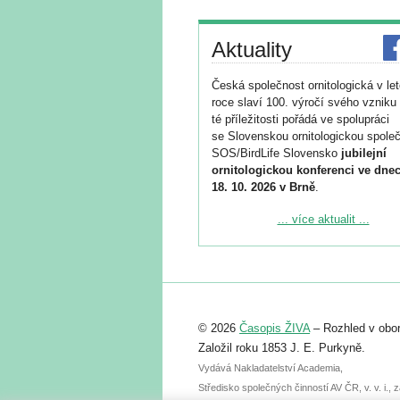
Aktuality
Česká společnost ornitologická v le
roce slaví 100. výročí svého vzniku 
té příležitosti pořádá ve spolupráci
se Slovenskou ornitologickou společ
SOS/BirdLife Slovensko
jubilejní
ornitologickou konferenci ve dnec
18. 10. 2026 v Brně
.
Podrobnější informace ke konferenc
... více aktualit ...
naleznete zde:
https://www.birdlife.cz/konference-2
Registrovat se můžete do 6. září.
Upozorňujeme, že termín pro odeslá
© 2026
Časopis ŽIVA
– Rozhled v obor
abstraktu přihlášené přednášky neb
posteru je už 30. června.
Založil roku 1853 J. E. Purkyně.
Vydává Nakladatelství Academia,
Středisko společných činností AV ČR, v. v. i.