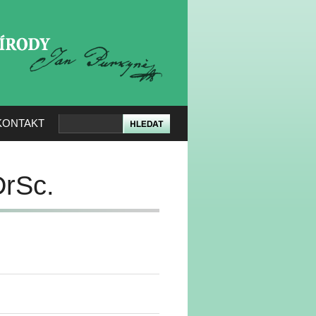
KERÉ PŘÍRODY
KONTAKT
DrSc.