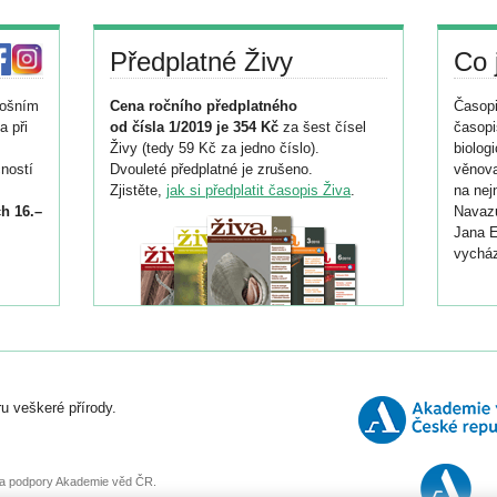
Předplatné Živy
Co 
tošním
Cena ročního předplatného
Časopi
a při
od čísla 1/2019 je 354 Kč
za šest čísel
časopi
Živy (tedy 59 Kč za jedno číslo).
biolog
ností
Dvouleté předplatné je zrušeno.
věnova
Zjistěte,
jak si předplatit časopis Živa
.
na nej
h 16.–
Navazu
Jana E
vycház
i
026/
ní
u veškeré přírody.
o
, za podpory Akademie věd ČR.