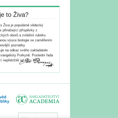
je to Živa?
s Živa je populárně vědecký
s přinášející příspěvky z
ických oborů a zvláštní rubriku
nou výuce biologie se zaměřením
novější poznatky.
je na odkaz svého zakladatele
vangelisty Purkyně. Poslední řada
í nepřetržitě od roku 1953.