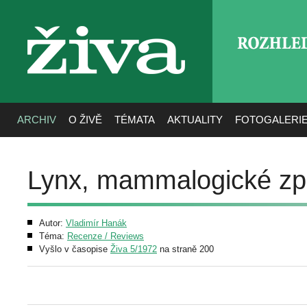
ROZHLE
živa
ARCHIV
O ŽIVĚ
TÉMATA
AKTUALITY
FOTOGALERI
Lynx, mammalogické zpr
Autor:
Vladimír Hanák
Téma:
Recenze / Reviews
Vyšlo v časopise
Živa 5/1972
na straně 200