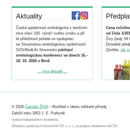
Aktuality
Předpla
Česká společnost ornitologická v letošním
Cena ročního
roce slaví 100. výročí svého vzniku a při
od čísla 1/20
té příležitosti pořádá ve spolupráci
Živy (tedy 59 
se Slovenskou ornitologickou společností
Dvouleté předp
SOS/BirdLife Slovensko
jubilejní
Zjistěte,
jak s
ornitologickou konferenci ve dnech 16.–
18. 10. 2026 v Brně
.
Podrobnější informace ke konferenci
... více aktualit ...
naleznete zde:
https://www.birdlife.cz/konference-2026/
Registrovat se můžete do 6. září.
Upozorňujeme, že termín pro odeslání
© 2026
Časopis ŽIVA
– Rozhled v oboru veškeré přírody.
abstraktu přihlášené přednášky nebo
posteru je už 30. června.
Založil roku 1853 J. E. Purkyně.
Vydává Nakladatelství Academia,
Středisko společných činností AV ČR, v. v. i., za podpory Akademie věd ČR.