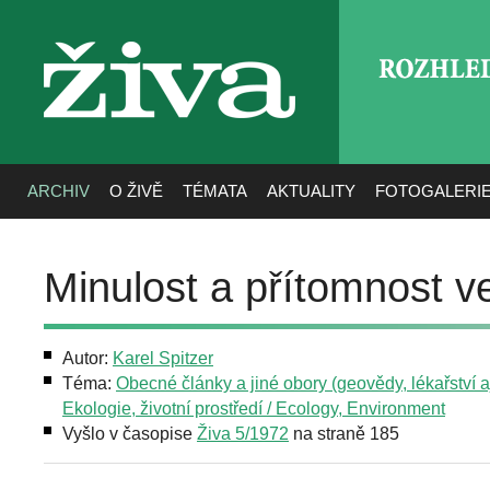
ROZHLE
živa
ARCHIV
O ŽIVĚ
TÉMATA
AKTUALITY
FOTOGALERI
Minulost a přítomnost v
Autor:
Karel Spitzer
Téma:
Obecné články a jiné obory (geovědy, lékařství aj
Ekologie, životní prostředí / Ecology, Environment
Vyšlo v časopise
Živa 5/1972
na straně 185