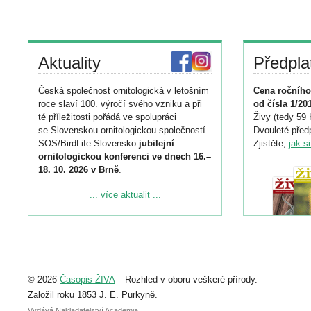
Aktuality
Předpla
Česká společnost ornitologická v letošním
Cena ročního
roce slaví 100. výročí svého vzniku a při
od čísla 1/20
té příležitosti pořádá ve spolupráci
Živy (tedy 59 
se Slovenskou ornitologickou společností
Dvouleté předp
SOS/BirdLife Slovensko
jubilejní
Zjistěte,
jak s
ornitologickou konferenci ve dnech 16.–
18. 10. 2026 v Brně
.
Podrobnější informace ke konferenci
... více aktualit ...
naleznete zde:
https://www.birdlife.cz/konference-2026/
Registrovat se můžete do 6. září.
Upozorňujeme, že termín pro odeslání
© 2026
Časopis ŽIVA
– Rozhled v oboru veškeré přírody.
abstraktu přihlášené přednášky nebo
posteru je už 30. června.
Založil roku 1853 J. E. Purkyně.
Vydává Nakladatelství Academia,