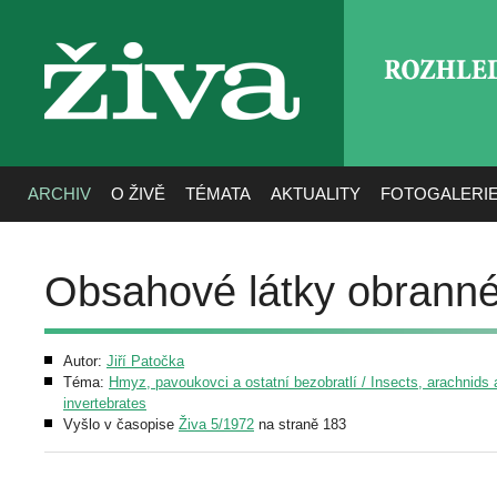
ROZHLE
živa
ARCHIV
O ŽIVĚ
TÉMATA
AKTUALITY
FOTOGALERI
Obsahové látky obranné
Autor:
Jiří Patočka
Téma:
Hmyz, pavoukovci a ostatní bezobratlí / Insects, arachnids 
invertebrates
Vyšlo v časopise
Živa 5/1972
na straně 183