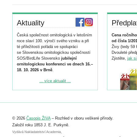
Aktuality
Předpla
Česká společnost ornitologická v letošním
Cena ročního
roce slaví 100. výročí svého vzniku a při
od čísla 1/20
té příležitosti pořádá ve spolupráci
Živy (tedy 59 
se Slovenskou ornitologickou společností
Dvouleté předp
SOS/BirdLife Slovensko
jubilejní
Zjistěte,
jak s
ornitologickou konferenci ve dnech 16.–
18. 10. 2026 v Brně
.
Podrobnější informace ke konferenci
... více aktualit ...
naleznete zde:
https://www.birdlife.cz/konference-2026/
Registrovat se můžete do 6. září.
Upozorňujeme, že termín pro odeslání
© 2026
Časopis ŽIVA
– Rozhled v oboru veškeré přírody.
abstraktu přihlášené přednášky nebo
posteru je už 30. června.
Založil roku 1853 J. E. Purkyně.
Vydává Nakladatelství Academia,