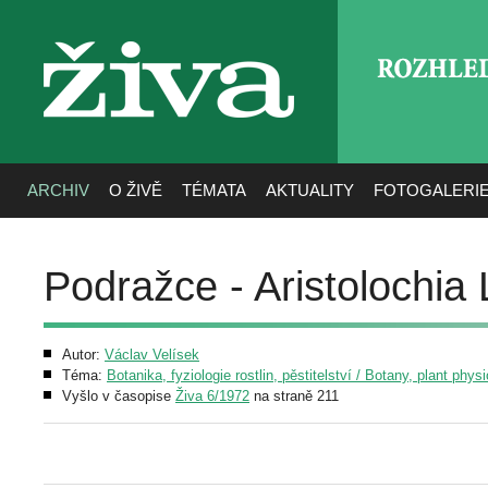
ROZHLE
živa
ARCHIV
O ŽIVĚ
TÉMATA
AKTUALITY
FOTOGALERI
Podražce - Aristolochia 
Autor:
Václav Velísek
Téma:
Botanika, fyziologie rostlin, pěstitelství / Botany, plant phys
Vyšlo v časopise
Živa 6/1972
na straně 211