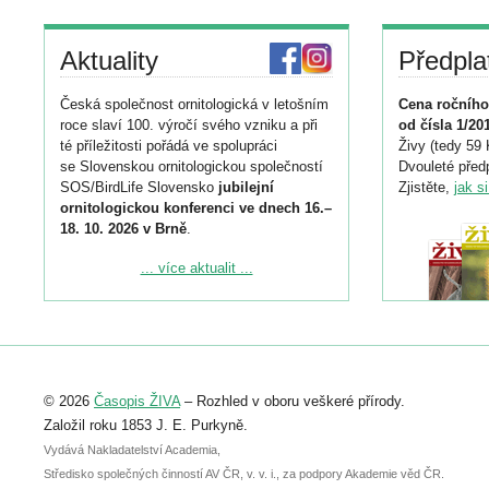
Aktuality
Předpla
Česká společnost ornitologická v letošním
Cena ročního
roce slaví 100. výročí svého vzniku a při
od čísla 1/20
té příležitosti pořádá ve spolupráci
Živy (tedy 59 
se Slovenskou ornitologickou společností
Dvouleté předp
SOS/BirdLife Slovensko
jubilejní
Zjistěte,
jak s
ornitologickou konferenci ve dnech 16.–
18. 10. 2026 v Brně
.
Podrobnější informace ke konferenci
... více aktualit ...
naleznete zde:
https://www.birdlife.cz/konference-2026/
Registrovat se můžete do 6. září.
Upozorňujeme, že termín pro odeslání
© 2026
Časopis ŽIVA
– Rozhled v oboru veškeré přírody.
abstraktu přihlášené přednášky nebo
posteru je už 30. června.
Založil roku 1853 J. E. Purkyně.
Vydává Nakladatelství Academia,
Středisko společných činností AV ČR, v. v. i., za podpory Akademie věd ČR.