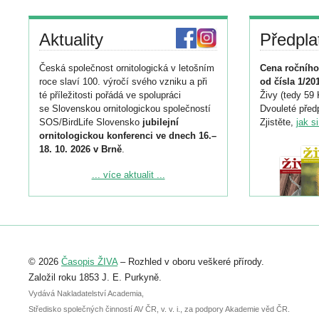
Aktuality
Předpla
Česká společnost ornitologická v letošním
Cena ročního
roce slaví 100. výročí svého vzniku a při
od čísla 1/20
té příležitosti pořádá ve spolupráci
Živy (tedy 59 
se Slovenskou ornitologickou společností
Dvouleté předp
SOS/BirdLife Slovensko
jubilejní
Zjistěte,
jak s
ornitologickou konferenci ve dnech 16.–
18. 10. 2026 v Brně
.
Podrobnější informace ke konferenci
... více aktualit ...
naleznete zde:
https://www.birdlife.cz/konference-2026/
Registrovat se můžete do 6. září.
Upozorňujeme, že termín pro odeslání
© 2026
Časopis ŽIVA
– Rozhled v oboru veškeré přírody.
abstraktu přihlášené přednášky nebo
posteru je už 30. června.
Založil roku 1853 J. E. Purkyně.
Vydává Nakladatelství Academia,
Středisko společných činností AV ČR, v. v. i., za podpory Akademie věd ČR.