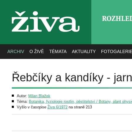
ROZHLE
živa
ARCHIV
O ŽIVĚ
TÉMATA
AKTUALITY
FOTOGALERI
Řebčíky a kandíky - jarní
Autor:
Milan Blažek
Téma:
Botanika, fyziologie rostlin, pěstitelství / Botany, plant phys
Vyšlo v časopise
Živa 6/1972
na straně 213