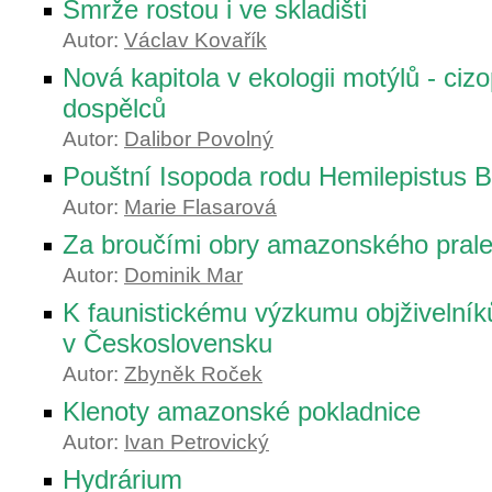
Smrže rostou i ve skladišti
Autor:
Václav Kovařík
Nová kapitola v ekologii motýlů - cizo
dospělců
Autor:
Dalibor Povolný
Pouštní Isopoda rodu Hemilepistus 
Autor:
Marie Flasarová
Za broučími obry amazonského pral
Autor:
Dominik Mar
K faunistickému výzkumu objživelník
v Československu
Autor:
Zbyněk Roček
Klenoty amazonské pokladnice
Autor:
Ivan Petrovický
Hydrárium