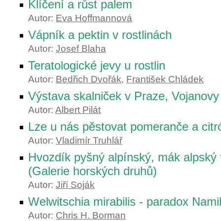
Klíčení a růst palem
Autor:
Eva Hoffmannová
Vápník a pektin v rostlinách
Autor:
Josef Blaha
Teratologické jevy u rostlin
Autor:
Bedřich Dvořák
,
František Chládek
Výstava skalniček v Praze, Vojanovy
Autor:
Albert Pilát
Lze u nás pěstovat pomeranče a citr
Autor:
Vladimír Truhlář
Hvozdík pyšný alpínský, mák alpský 
(Galerie horských druhů)
Autor:
Jiří Soják
Welwitschia mirabilis - paradox Nam
Autor:
Chris H. Borman