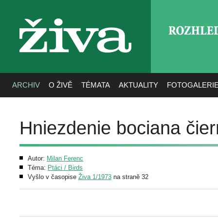
ROZHLE
živa
ARCHIV
O ŽIVĚ
TÉMATA
AKTUALITY
FOTOGALERI
Hniezdenie bociana čier
Autor:
Milan Ferenc
Téma:
Ptáci / Birds
Vyšlo v časopise
Živa 1/1973
na straně 32