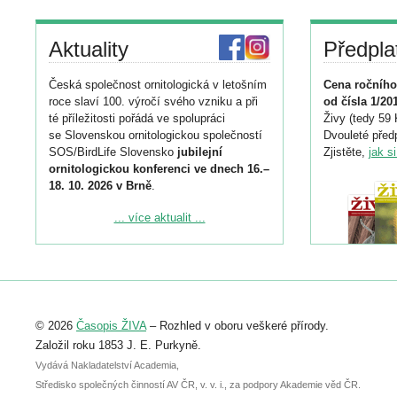
Aktuality
Předpla
Česká společnost ornitologická v letošním
Cena ročního
roce slaví 100. výročí svého vzniku a při
od čísla 1/20
té příležitosti pořádá ve spolupráci
Živy (tedy 59 
se Slovenskou ornitologickou společností
Dvouleté předp
SOS/BirdLife Slovensko
jubilejní
Zjistěte,
jak s
ornitologickou konferenci ve dnech 16.–
18. 10. 2026 v Brně
.
Podrobnější informace ke konferenci
... více aktualit ...
naleznete zde:
https://www.birdlife.cz/konference-2026/
Registrovat se můžete do 6. září.
Upozorňujeme, že termín pro odeslání
© 2026
Časopis ŽIVA
– Rozhled v oboru veškeré přírody.
abstraktu přihlášené přednášky nebo
posteru je už 30. června.
Založil roku 1853 J. E. Purkyně.
Vydává Nakladatelství Academia,
Středisko společných činností AV ČR, v. v. i., za podpory Akademie věd ČR.