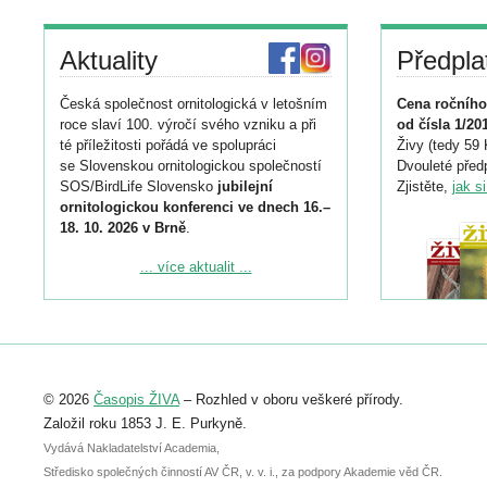
Aktuality
Předpla
Česká společnost ornitologická v letošním
Cena ročního
roce slaví 100. výročí svého vzniku a při
od čísla 1/20
té příležitosti pořádá ve spolupráci
Živy (tedy 59 
se Slovenskou ornitologickou společností
Dvouleté předp
SOS/BirdLife Slovensko
jubilejní
Zjistěte,
jak s
ornitologickou konferenci ve dnech 16.–
18. 10. 2026 v Brně
.
Podrobnější informace ke konferenci
... více aktualit ...
naleznete zde:
https://www.birdlife.cz/konference-2026/
Registrovat se můžete do 6. září.
Upozorňujeme, že termín pro odeslání
© 2026
Časopis ŽIVA
– Rozhled v oboru veškeré přírody.
abstraktu přihlášené přednášky nebo
posteru je už 30. června.
Založil roku 1853 J. E. Purkyně.
Vydává Nakladatelství Academia,
Středisko společných činností AV ČR, v. v. i., za podpory Akademie věd ČR.