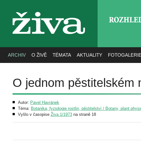
ROZHLE
živa
ARCHIV
O ŽIVĚ
TÉMATA
AKTUALITY
FOTOGALERI
O jednom pěstitelském
Autor:
Pavel Havránek
Téma:
Botanika, fyziologie rostlin, pěstitelství / Botany, plant phys
Vyšlo v časopise
Živa 1/1973
na straně 18