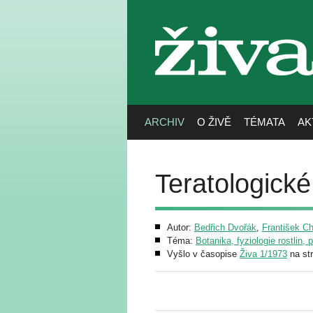
živa
ARCHIV
O ŽIVĚ
TÉMATA
AK
Teratologické 
Autor:
Bedřich Dvořák
,
František C
Téma:
Botanika, fyziologie rostlin, 
Vyšlo v časopise
Živa 1/1973
na st