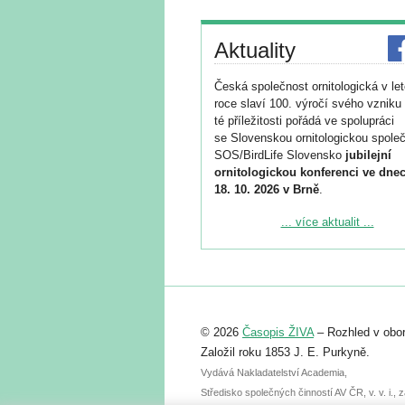
Aktuality
Česká společnost ornitologická v le
roce slaví 100. výročí svého vzniku 
té příležitosti pořádá ve spolupráci
se Slovenskou ornitologickou společ
SOS/BirdLife Slovensko
jubilejní
ornitologickou konferenci ve dnec
18. 10. 2026 v Brně
.
Podrobnější informace ke konferenc
... více aktualit ...
naleznete zde:
https://www.birdlife.cz/konference-2
Registrovat se můžete do 6. září.
Upozorňujeme, že termín pro odeslá
© 2026
Časopis ŽIVA
– Rozhled v obor
abstraktu přihlášené přednášky neb
posteru je už 30. června.
Založil roku 1853 J. E. Purkyně.
Vydává Nakladatelství Academia,
Středisko společných činností AV ČR, v. v. i.