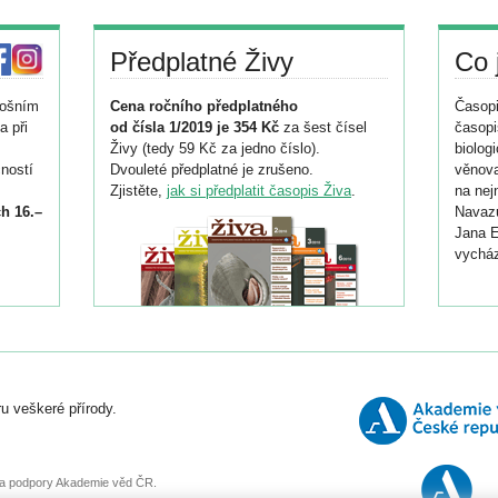
Předplatné Živy
Co 
tošním
Cena ročního předplatného
Časopi
a při
od čísla 1/2019 je 354 Kč
za šest čísel
časopi
Živy (tedy 59 Kč za jedno číslo).
biolog
ností
Dvouleté předplatné je zrušeno.
věnova
Zjistěte,
jak si předplatit časopis Živa
.
na nej
h 16.–
Navazu
Jana E
vycház
i
026/
ní
u veškeré přírody.
o
, za podpory Akademie věd ČR.