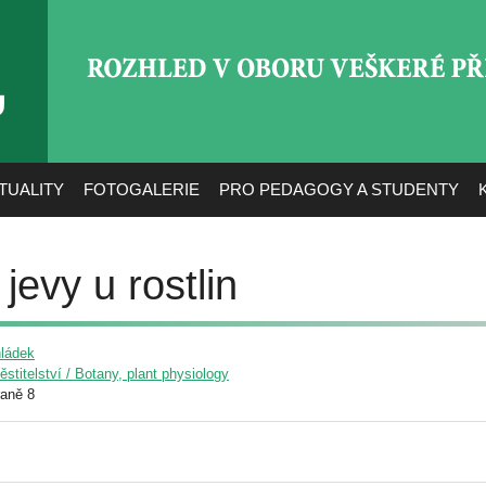
ROZHLED V OBORU VEŠ
TUALITY
FOTOGALERIE
PRO PEDAGOGY A STUDENTY
jevy u rostlin
hládek
pěstitelství / Botany, plant physiology
raně 8