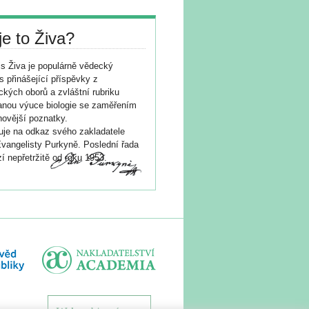
je to Živa?
s Živa je populárně vědecký
s přinášející příspěvky z
ických oborů a zvláštní rubriku
nou výuce biologie se zaměřením
novější poznatky.
je na odkaz svého zakladatele
vangelisty Purkyně. Poslední řada
í nepřetržitě od roku 1953.