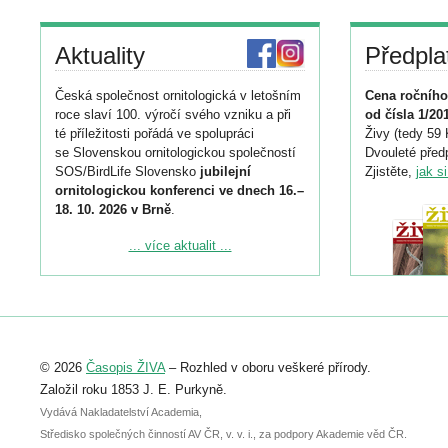
Aktuality
Předpla
Česká společnost ornitologická v letošním
Cena ročního
roce slaví 100. výročí svého vzniku a při
od čísla 1/20
té příležitosti pořádá ve spolupráci
Živy (tedy 59 
se Slovenskou ornitologickou společností
Dvouleté předp
SOS/BirdLife Slovensko
jubilejní
Zjistěte,
jak s
ornitologickou konferenci ve dnech 16.–
18. 10. 2026 v Brně
.
Podrobnější informace ke konferenci
... více aktualit ...
naleznete zde:
https://www.birdlife.cz/konference-2026/
Registrovat se můžete do 6. září.
Upozorňujeme, že termín pro odeslání
© 2026
Časopis ŽIVA
– Rozhled v oboru veškeré přírody.
abstraktu přihlášené přednášky nebo
posteru je už 30. června.
Založil roku 1853 J. E. Purkyně.
Vydává Nakladatelství Academia,
Středisko společných činností AV ČR, v. v. i., za podpory Akademie věd ČR.