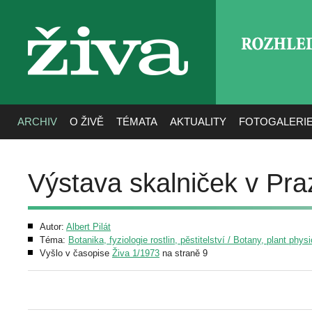
ROZHLE
živa
ARCHIV
O ŽIVĚ
TÉMATA
AKTUALITY
FOTOGALERI
Výstava skalniček v Pra
Autor:
Albert Pilát
Téma:
Botanika, fyziologie rostlin, pěstitelství / Botany, plant phys
Vyšlo v časopise
Živa 1/1973
na straně 9