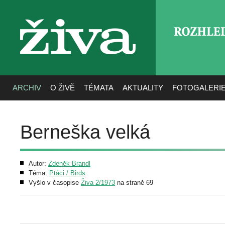
ROZHLE
živa
ARCHIV
O ŽIVĚ
TÉMATA
AKTUALITY
FOTOGALERI
Berneška velká
Autor:
Zdeněk Brandl
Téma:
Ptáci / Birds
Vyšlo v časopise
Živa 2/1973
na straně 69