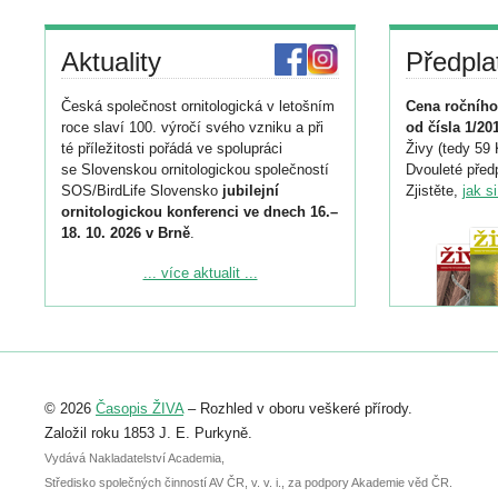
Aktuality
Předpla
Česká společnost ornitologická v letošním
Cena ročního
roce slaví 100. výročí svého vzniku a při
od čísla 1/20
té příležitosti pořádá ve spolupráci
Živy (tedy 59 
se Slovenskou ornitologickou společností
Dvouleté předp
SOS/BirdLife Slovensko
jubilejní
Zjistěte,
jak s
ornitologickou konferenci ve dnech 16.–
18. 10. 2026 v Brně
.
Podrobnější informace ke konferenci
... více aktualit ...
naleznete zde:
https://www.birdlife.cz/konference-2026/
Registrovat se můžete do 6. září.
Upozorňujeme, že termín pro odeslání
© 2026
Časopis ŽIVA
– Rozhled v oboru veškeré přírody.
abstraktu přihlášené přednášky nebo
posteru je už 30. června.
Založil roku 1853 J. E. Purkyně.
Vydává Nakladatelství Academia,
Středisko společných činností AV ČR, v. v. i., za podpory Akademie věd ČR.