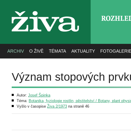
ROZHLE
živa
ARCHIV
O ŽIVĚ
TÉMATA
AKTUALITY
FOTOGALERI
Význam stopových prvků
Autor:
Josef Špinka
Téma:
Botanika, fyziologie rostlin, pěstitelství / Botany, plant phys
Vyšlo v časopise
Živa 2/1973
na straně 46