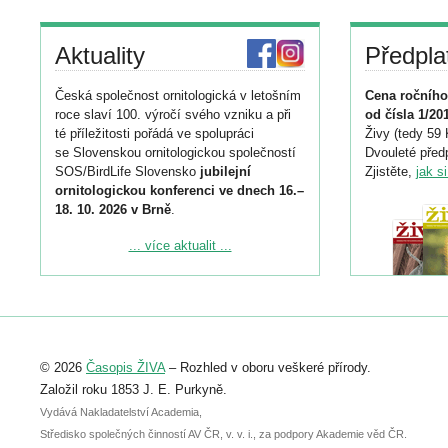
Aktuality
Předpla
Česká společnost ornitologická v letošním
Cena ročního
roce slaví 100. výročí svého vzniku a při
od čísla 1/20
té příležitosti pořádá ve spolupráci
Živy (tedy 59 
se Slovenskou ornitologickou společností
Dvouleté předp
SOS/BirdLife Slovensko
jubilejní
Zjistěte,
jak s
ornitologickou konferenci ve dnech 16.–
18. 10. 2026 v Brně
.
Podrobnější informace ke konferenci
... více aktualit ...
naleznete zde:
https://www.birdlife.cz/konference-2026/
Registrovat se můžete do 6. září.
Upozorňujeme, že termín pro odeslání
© 2026
Časopis ŽIVA
– Rozhled v oboru veškeré přírody.
abstraktu přihlášené přednášky nebo
posteru je už 30. června.
Založil roku 1853 J. E. Purkyně.
Vydává Nakladatelství Academia,
Středisko společných činností AV ČR, v. v. i., za podpory Akademie věd ČR.