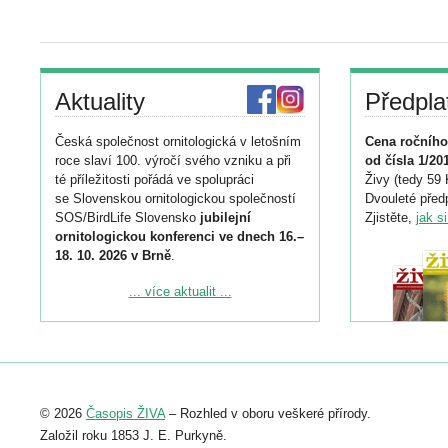
Aktuality
Předpla
Česká společnost ornitologická v letošním
Cena ročního
roce slaví 100. výročí svého vzniku a při
od čísla 1/20
té příležitosti pořádá ve spolupráci
Živy (tedy 59 
se Slovenskou ornitologickou společností
Dvouleté předp
SOS/BirdLife Slovensko
jubilejní
Zjistěte,
jak s
ornitologickou konferenci ve dnech 16.–
18. 10. 2026 v Brně
.
Podrobnější informace ke konferenci
... více aktualit ...
naleznete zde:
https://www.birdlife.cz/konference-2026/
Registrovat se můžete do 6. září.
Upozorňujeme, že termín pro odeslání
© 2026
Časopis ŽIVA
– Rozhled v oboru veškeré přírody.
abstraktu přihlášené přednášky nebo
posteru je už 30. června.
Založil roku 1853 J. E. Purkyně.