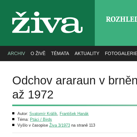
ROZHLE
živa
ARCHIV
O ŽIVĚ
TÉMATA
AKTUALITY
FOTOGALERI
Odchov araraun v brněn
až 1972
Autor:
Svatomír Králík
,
František Hanák
Téma:
Ptáci / Birds
Vyšlo v časopise
Živa 3/1973
na straně 113