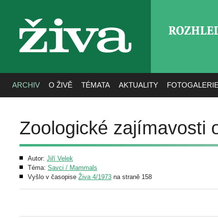
ROZHLE
živa
ARCHIV
O ŽIVĚ
TÉMATA
AKTUALITY
FOTOGALERI
Zoologické zajímavosti 
Autor:
Jiří Velek
Téma:
Savci / Mammals
Vyšlo v časopise
Živa 4/1973
na straně 158