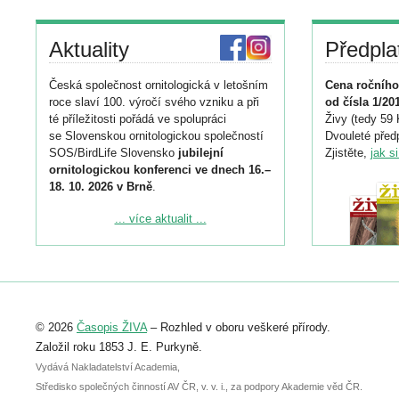
Aktuality
Předpla
Česká společnost ornitologická v letošním
Cena ročního
roce slaví 100. výročí svého vzniku a při
od čísla 1/20
té příležitosti pořádá ve spolupráci
Živy (tedy 59 
se Slovenskou ornitologickou společností
Dvouleté předp
SOS/BirdLife Slovensko
jubilejní
Zjistěte,
jak s
ornitologickou konferenci ve dnech 16.–
18. 10. 2026 v Brně
.
Podrobnější informace ke konferenci
... více aktualit ...
naleznete zde:
https://www.birdlife.cz/konference-2026/
Registrovat se můžete do 6. září.
Upozorňujeme, že termín pro odeslání
© 2026
Časopis ŽIVA
– Rozhled v oboru veškeré přírody.
abstraktu přihlášené přednášky nebo
posteru je už 30. června.
Založil roku 1853 J. E. Purkyně.
Vydává Nakladatelství Academia,
Středisko společných činností AV ČR, v. v. i., za podpory Akademie věd ČR.