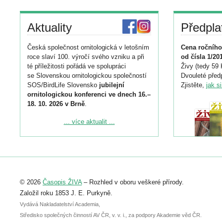
Aktuality
Předpla
Česká společnost ornitologická v letošním
Cena ročního
roce slaví 100. výročí svého vzniku a při
od čísla 1/20
té příležitosti pořádá ve spolupráci
Živy (tedy 59 
se Slovenskou ornitologickou společností
Dvouleté předp
SOS/BirdLife Slovensko
jubilejní
Zjistěte,
jak s
ornitologickou konferenci ve dnech 16.–
18. 10. 2026 v Brně
.
Podrobnější informace ke konferenci
... více aktualit ...
naleznete zde:
https://www.birdlife.cz/konference-2026/
Registrovat se můžete do 6. září.
Upozorňujeme, že termín pro odeslání
© 2026
Časopis ŽIVA
– Rozhled v oboru veškeré přírody.
abstraktu přihlášené přednášky nebo
posteru je už 30. června.
Založil roku 1853 J. E. Purkyně.
Vydává Nakladatelství Academia,
Středisko společných činností AV ČR, v. v. i., za podpory Akademie věd ČR.