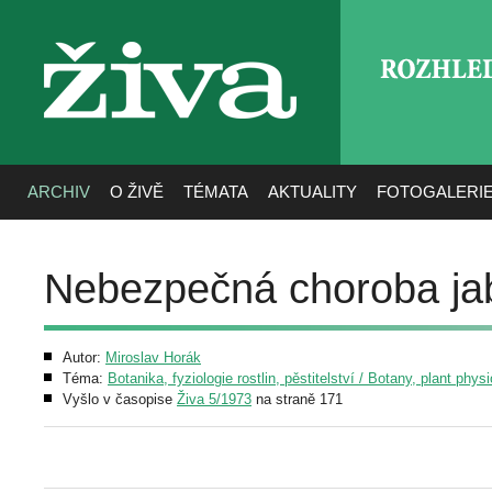
ROZHLE
živa
ARCHIV
O ŽIVĚ
TÉMATA
AKTUALITY
FOTOGALERI
Nebezpečná choroba jabl
Autor:
Miroslav Horák
Téma:
Botanika, fyziologie rostlin, pěstitelství / Botany, plant phys
Vyšlo v časopise
Živa 5/1973
na straně 171