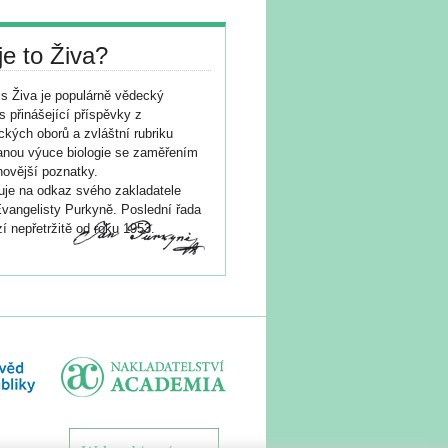
je to Živa?
s Živa je populárně vědecký
s přinášející příspěvky z
ických oborů a zvláštní rubriku
nou výuce biologie se zaměřením
novější poznatky.
je na odkaz svého zakladatele
vangelisty Purkyně. Poslední řada
í nepřetržitě od roku 1953.