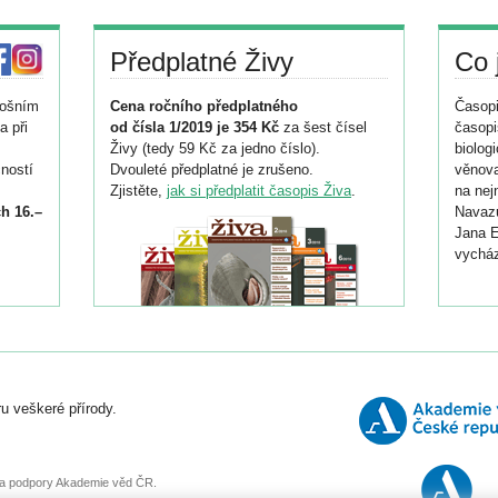
Předplatné Živy
Co 
tošním
Cena ročního předplatného
Časopi
a při
od čísla 1/2019 je 354 Kč
za šest čísel
časopi
Živy (tedy 59 Kč za jedno číslo).
biolog
ností
Dvouleté předplatné je zrušeno.
věnova
Zjistěte,
jak si předplatit časopis Živa
.
na nej
h 16.–
Navazu
Jana E
vycház
i
026/
ní
u veškeré přírody.
o
, za podpory Akademie věd ČR.