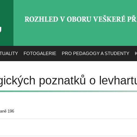
ROZHLED V OBORU VEŠ
TUALITY
FOTOGALERIE
PRO PEDAGOGY A STUDENTY
ogických poznatků o levhar
raně 196