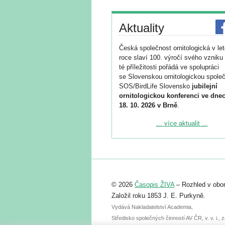
Aktuality
Česká společnost ornitologická v le
roce slaví 100. výročí svého vzniku 
té příležitosti pořádá ve spolupráci
se Slovenskou ornitologickou společ
SOS/BirdLife Slovensko
jubilejní
ornitologickou konferenci ve dnec
18. 10. 2026 v Brně
.
Podrobnější informace ke konferenc
... více aktualit ...
naleznete zde:
https://www.birdlife.cz/konference-2
Registrovat se můžete do 6. září.
Upozorňujeme, že termín pro odeslá
© 2026
Časopis ŽIVA
– Rozhled v obor
abstraktu přihlášené přednášky neb
posteru je už 30. června.
Založil roku 1853 J. E. Purkyně.
Vydává Nakladatelství Academia,
Středisko společných činností AV ČR, v. v. i.