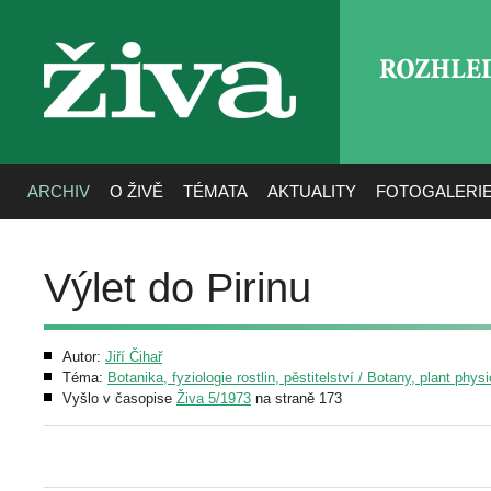
ROZHLE
živa
ARCHIV
O ŽIVĚ
TÉMATA
AKTUALITY
FOTOGALERI
Výlet do Pirinu
Autor:
Jiří Čihař
Téma:
Botanika, fyziologie rostlin, pěstitelství / Botany, plant phys
Vyšlo v časopise
Živa 5/1973
na straně 173