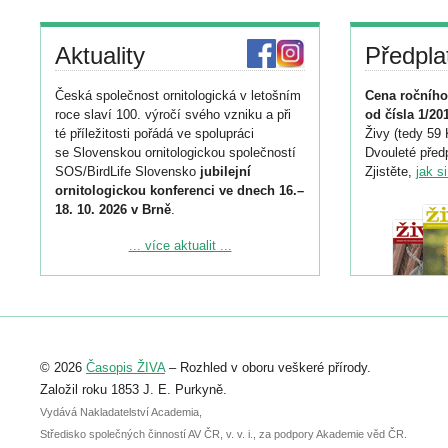
Aktuality
Předpla
Česká společnost ornitologická v letošním
Cena ročního
roce slaví 100. výročí svého vzniku a při
od čísla 1/20
té příležitosti pořádá ve spolupráci
Živy (tedy 59 
se Slovenskou ornitologickou společností
Dvouleté předp
SOS/BirdLife Slovensko
jubilejní
Zjistěte,
jak s
ornitologickou konferenci ve dnech 16.–
18. 10. 2026 v Brně
.
Podrobnější informace ke konferenci
... více aktualit ...
naleznete zde:
https://www.birdlife.cz/konference-2026/
Registrovat se můžete do 6. září.
Upozorňujeme, že termín pro odeslání
© 2026
Časopis ŽIVA
– Rozhled v oboru veškeré přírody.
abstraktu přihlášené přednášky nebo
posteru je už 30. června.
Založil roku 1853 J. E. Purkyně.
Vydává Nakladatelství Academia,
Středisko společných činností AV ČR, v. v. i., za podpory Akademie věd ČR.