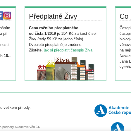
Předplatné Živy
Co 
tošním
Cena ročního předplatného
Časopi
a při
od čísla 1/2019 je 354 Kč
za šest čísel
časopi
Živy (tedy 59 Kč za jedno číslo).
biolog
ností
Dvouleté předplatné je zrušeno.
věnova
Zjistěte,
jak si předplatit časopis Živa
.
na nej
h 16.–
Navazu
Jana E
vycház
i
026/
ní
u veškeré přírody.
o
, za podpory Akademie věd ČR.