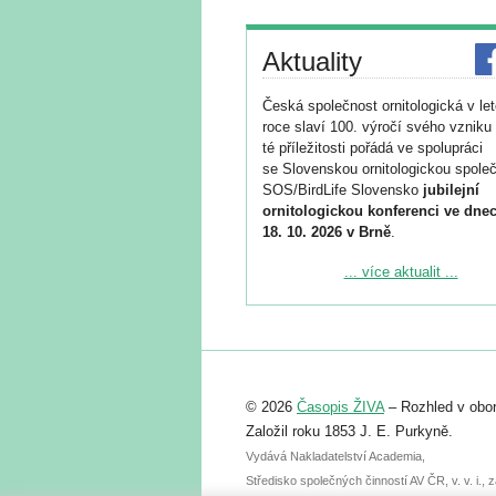
Aktuality
Česká společnost ornitologická v le
roce slaví 100. výročí svého vzniku 
té příležitosti pořádá ve spolupráci
se Slovenskou ornitologickou společ
SOS/BirdLife Slovensko
jubilejní
ornitologickou konferenci ve dnec
18. 10. 2026 v Brně
.
Podrobnější informace ke konferenc
... více aktualit ...
naleznete zde:
https://www.birdlife.cz/konference-2
Registrovat se můžete do 6. září.
Upozorňujeme, že termín pro odeslá
© 2026
Časopis ŽIVA
– Rozhled v obor
abstraktu přihlášené přednášky neb
posteru je už 30. června.
Založil roku 1853 J. E. Purkyně.
Vydává Nakladatelství Academia,
Středisko společných činností AV ČR, v. v. i.