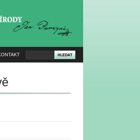
KERÉ PŘÍRODY
KONTAKT
vě