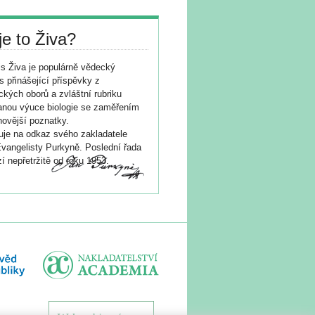
je to Živa?
s Živa je populárně vědecký
s přinášející příspěvky z
ických oborů a zvláštní rubriku
nou výuce biologie se zaměřením
novější poznatky.
je na odkaz svého zakladatele
vangelisty Purkyně. Poslední řada
í nepřetržitě od roku 1953.