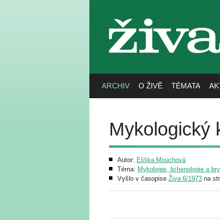
živa
ARCHIV
O ŽIVĚ
TÉMATA
AK
Mykologický
Autor:
Eliška Mouchová
Téma:
Mykologie, lichenologie a br
Vyšlo v časopise
Živa 6/1973
na st