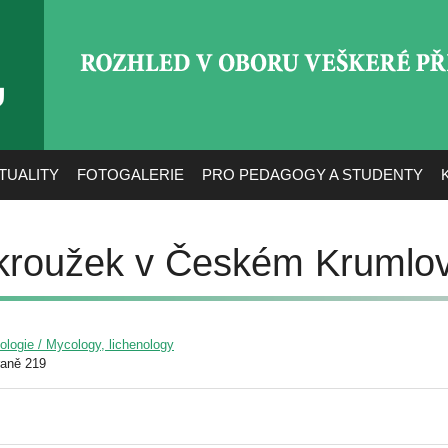
ROZHLED V OBORU VEŠ
TUALITY
FOTOGALERIE
PRO PEDAGOGY A STUDENTY
 kroužek v Českém Krumlo
yologie / Mycology, lichenology
raně 219