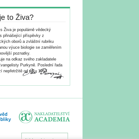
je to Živa?
s Živa je populárně vědecký
s přinášející příspěvky z
ických oborů a zvláštní rubriku
nou výuce biologie se zaměřením
novější poznatky.
je na odkaz svého zakladatele
vangelisty Purkyně. Poslední řada
í nepřetržitě od roku 1953.