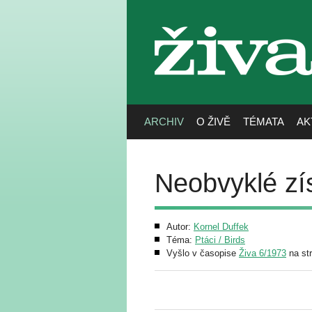
živa
ARCHIV
O ŽIVĚ
TÉMATA
AK
Neobvyklé zí
Autor:
Kornel Duffek
Téma:
Ptáci / Birds
Vyšlo v časopise
Živa 6/1973
na st