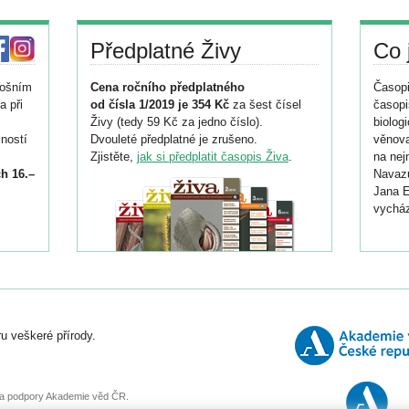
Předplatné Živy
Co 
tošním
Cena ročního předplatného
Časopi
a při
od čísla 1/2019 je 354 Kč
za šest čísel
časopi
Živy (tedy 59 Kč za jedno číslo).
biolog
ností
Dvouleté předplatné je zrušeno.
věnova
Zjistěte,
jak si předplatit časopis Živa
.
na nej
h 16.–
Navazu
Jana E
vycház
i
026/
ní
u veškeré přírody.
o
, za podpory Akademie věd ČR.