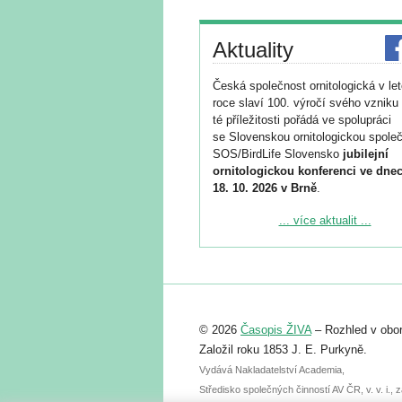
Aktuality
Česká společnost ornitologická v le
roce slaví 100. výročí svého vzniku 
té příležitosti pořádá ve spolupráci
se Slovenskou ornitologickou společ
SOS/BirdLife Slovensko
jubilejní
ornitologickou konferenci ve dnec
18. 10. 2026 v Brně
.
Podrobnější informace ke konferenc
... více aktualit ...
naleznete zde:
https://www.birdlife.cz/konference-2
Registrovat se můžete do 6. září.
Upozorňujeme, že termín pro odeslá
© 2026
Časopis ŽIVA
– Rozhled v obor
abstraktu přihlášené přednášky neb
posteru je už 30. června.
Založil roku 1853 J. E. Purkyně.
Vydává Nakladatelství Academia,
Středisko společných činností AV ČR, v. v. i.