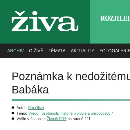
ROZHLE
živa
ARCHIV
O ŽIVĚ
TÉMATA
AKTUALITY
FOTOGALERI
Poznámka k nedožitému ž
Babáka
Autor:
Ota Oliva
Téma:
Výročí, osobnosti, historie biologie a přírodovědy /
Vyšlo v časopise
Živa 6/1973
na straně 221