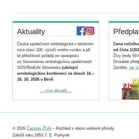
Aktuality
Předpla
Česká společnost ornitologická v letošním
Cena ročního
roce slaví 100. výročí svého vzniku a při
od čísla 1/20
té příležitosti pořádá ve spolupráci
Živy (tedy 59 
se Slovenskou ornitologickou společností
Dvouleté předp
SOS/BirdLife Slovensko
jubilejní
Zjistěte,
jak s
ornitologickou konferenci ve dnech 16.–
18. 10. 2026 v Brně
.
Podrobnější informace ke konferenci
... více aktualit ...
naleznete zde:
https://www.birdlife.cz/konference-2026/
Registrovat se můžete do 6. září.
Upozorňujeme, že termín pro odeslání
© 2026
Časopis ŽIVA
– Rozhled v oboru veškeré přírody.
abstraktu přihlášené přednášky nebo
posteru je už 30. června.
Založil roku 1853 J. E. Purkyně.