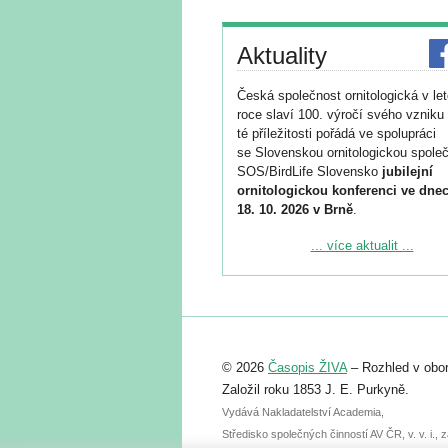
Aktuality
Česká společnost ornitologická v le
roce slaví 100. výročí svého vzniku 
té příležitosti pořádá ve spolupráci
se Slovenskou ornitologickou společ
SOS/BirdLife Slovensko
jubilejní
ornitologickou konferenci ve dnec
18. 10. 2026 v Brně
.
Podrobnější informace ke konferenc
... více aktualit ...
naleznete zde:
https://www.birdlife.cz/konference-2
Registrovat se můžete do 6. září.
Upozorňujeme, že termín pro odeslá
© 2026
Časopis ŽIVA
– Rozhled v obor
abstraktu přihlášené přednášky neb
posteru je už 30. června.
Založil roku 1853 J. E. Purkyně.
Vydává Nakladatelství Academia,
Středisko společných činností AV ČR, v. v. i.