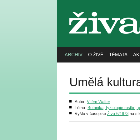
živa
ARCHIV
O ŽIVĚ
TÉMATA
AK
Umělá kultura
Autor:
Vilém Walter
Téma:
Botanika, fyziologie rostlin, 
Vyšlo v časopise
Živa 6/1973
na st