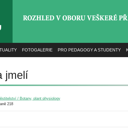
ROZHLED V OBORU VEŠ
TUALITY
FOTOGALERIE
PRO PEDAGOGY A STUDENTY
 jmelí
pěstitelství / Botany, plant physiology
raně 218