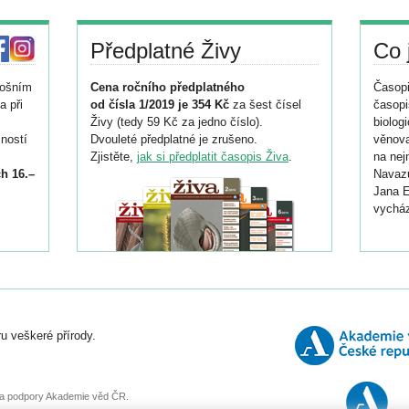
Předplatné Živy
Co 
tošním
Cena ročního předplatného
Časopi
a při
od čísla 1/2019 je 354 Kč
za šest čísel
časopi
Živy (tedy 59 Kč za jedno číslo).
biolog
ností
Dvouleté předplatné je zrušeno.
věnova
Zjistěte,
jak si předplatit časopis Živa
.
na nej
h 16.–
Navazu
Jana E
vycház
i
026/
ní
u veškeré přírody.
o
, za podpory Akademie věd ČR.