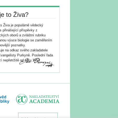
je to Živa?
s Živa je populárně vědecký
s přinášející příspěvky z
ických oborů a zvláštní rubriku
nou výuce biologie se zaměřením
novější poznatky.
je na odkaz svého zakladatele
vangelisty Purkyně. Poslední řada
í nepřetržitě od roku 1953.