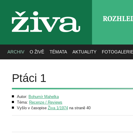
ROZHLE
živa
ARCHIV
O ŽIVĚ
TÉMATA
AKTUALITY
FOTOGALERI
Ptáci 1
Autor:
Bohumír Mahelka
Téma:
Recenze / Reviews
Vyšlo v časopise
Živa 1/1974
na straně 40