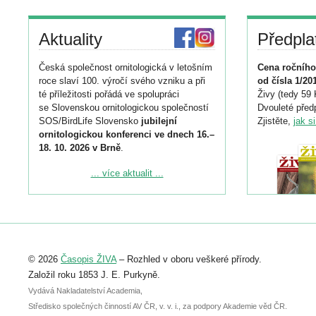
Aktuality
Předpla
Česká společnost ornitologická v letošním
Cena ročního
roce slaví 100. výročí svého vzniku a při
od čísla 1/20
té příležitosti pořádá ve spolupráci
Živy (tedy 59 
se Slovenskou ornitologickou společností
Dvouleté předp
SOS/BirdLife Slovensko
jubilejní
Zjistěte,
jak s
ornitologickou konferenci ve dnech 16.–
18. 10. 2026 v Brně
.
Podrobnější informace ke konferenci
... více aktualit ...
naleznete zde:
https://www.birdlife.cz/konference-2026/
Registrovat se můžete do 6. září.
Upozorňujeme, že termín pro odeslání
© 2026
Časopis ŽIVA
– Rozhled v oboru veškeré přírody.
abstraktu přihlášené přednášky nebo
posteru je už 30. června.
Založil roku 1853 J. E. Purkyně.
Vydává Nakladatelství Academia,
Středisko společných činností AV ČR, v. v. i., za podpory Akademie věd ČR.