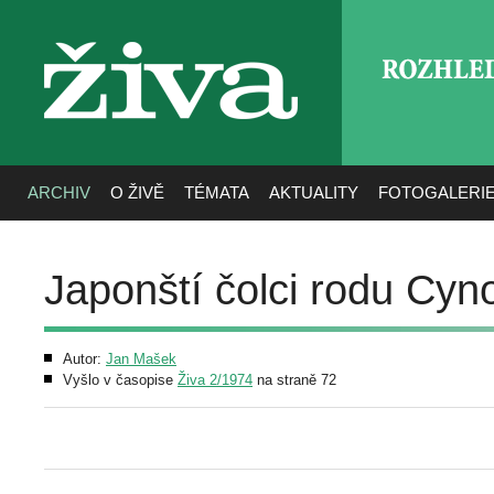
ROZHLE
živa
ARCHIV
O ŽIVĚ
TÉMATA
AKTUALITY
FOTOGALERI
Japonští čolci rodu Cyn
Autor:
Jan Mašek
Vyšlo v časopise
Živa 2/1974
na straně 72