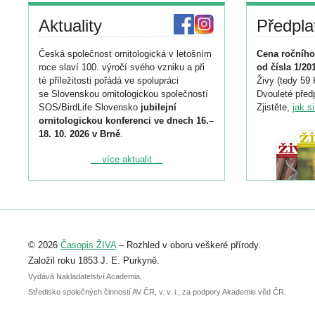
Aktuality
Předpla
Česká společnost ornitologická v letošním
Cena ročního
roce slaví 100. výročí svého vzniku a při
od čísla 1/20
té příležitosti pořádá ve spolupráci
Živy (tedy 59 
se Slovenskou ornitologickou společností
Dvouleté předp
SOS/BirdLife Slovensko
jubilejní
Zjistěte,
jak s
ornitologickou konferenci ve dnech 16.–
18. 10. 2026 v Brně
.
Podrobnější informace ke konferenci
... více aktualit ...
naleznete zde:
https://www.birdlife.cz/konference-2026/
Registrovat se můžete do 6. září.
Upozorňujeme, že termín pro odeslání
© 2026
Časopis ŽIVA
– Rozhled v oboru veškeré přírody.
abstraktu přihlášené přednášky nebo
posteru je už 30. června.
Založil roku 1853 J. E. Purkyně.
Vydává Nakladatelství Academia,
Středisko společných činností AV ČR, v. v. i., za podpory Akademie věd ČR.