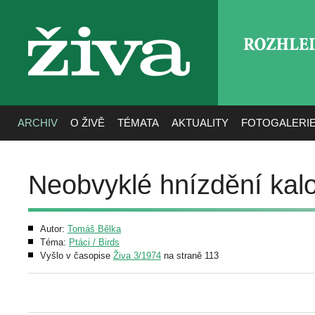
ROZHLE
živa
ARCHIV
O ŽIVĚ
TÉMATA
AKTUALITY
FOTOGALERI
Neobvyklé hnízdění kalo
Autor:
Tomáš Bělka
Téma:
Ptáci / Birds
Vyšlo v časopise
Živa 3/1974
na straně 113