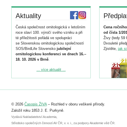
Aktuality
Předpla
Česká společnost ornitologická v letošním
Cena ročního
roce slaví 100. výročí svého vzniku a při
od čísla 1/20
té příležitosti pořádá ve spolupráci
Živy (tedy 59 
se Slovenskou ornitologickou společností
Dvouleté předp
SOS/BirdLife Slovensko
jubilejní
Zjistěte,
jak s
ornitologickou konferenci ve dnech 16.–
18. 10. 2026 v Brně
.
Podrobnější informace ke konferenci
... více aktualit ...
naleznete zde:
https://www.birdlife.cz/konference-2026/
Registrovat se můžete do 6. září.
Upozorňujeme, že termín pro odeslání
© 2026
Časopis ŽIVA
– Rozhled v oboru veškeré přírody.
abstraktu přihlášené přednášky nebo
posteru je už 30. června.
Založil roku 1853 J. E. Purkyně.
Vydává Nakladatelství Academia,
Středisko společných činností AV ČR, v. v. i., za podpory Akademie věd ČR.