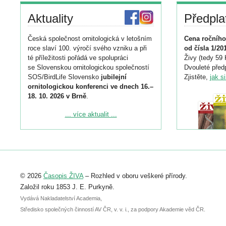
Aktuality
Předpla
Česká společnost ornitologická v letošním
Cena ročního
roce slaví 100. výročí svého vzniku a při
od čísla 1/20
té příležitosti pořádá ve spolupráci
Živy (tedy 59 
se Slovenskou ornitologickou společností
Dvouleté předp
SOS/BirdLife Slovensko
jubilejní
Zjistěte,
jak s
ornitologickou konferenci ve dnech 16.–
18. 10. 2026 v Brně
.
Podrobnější informace ke konferenci
... více aktualit ...
naleznete zde:
https://www.birdlife.cz/konference-2026/
Registrovat se můžete do 6. září.
Upozorňujeme, že termín pro odeslání
© 2026
Časopis ŽIVA
– Rozhled v oboru veškeré přírody.
abstraktu přihlášené přednášky nebo
posteru je už 30. června.
Založil roku 1853 J. E. Purkyně.
Vydává Nakladatelství Academia,
Středisko společných činností AV ČR, v. v. i., za podpory Akademie věd ČR.