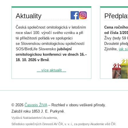
Aktuality
Předpla
Česká společnost ornitologická v letošním
Cena ročního
roce slaví 100. výročí svého vzniku a při
od čísla 1/20
té příležitosti pořádá ve spolupráci
Živy (tedy 59 
se Slovenskou ornitologickou společností
Dvouleté předp
SOS/BirdLife Slovensko
jubilejní
Zjistěte,
jak s
ornitologickou konferenci ve dnech 16.–
18. 10. 2026 v Brně
.
Podrobnější informace ke konferenci
... více aktualit ...
naleznete zde:
https://www.birdlife.cz/konference-2026/
Registrovat se můžete do 6. září.
Upozorňujeme, že termín pro odeslání
© 2026
Časopis ŽIVA
– Rozhled v oboru veškeré přírody.
abstraktu přihlášené přednášky nebo
posteru je už 30. června.
Založil roku 1853 J. E. Purkyně.
Vydává Nakladatelství Academia,
Středisko společných činností AV ČR, v. v. i., za podpory Akademie věd ČR.