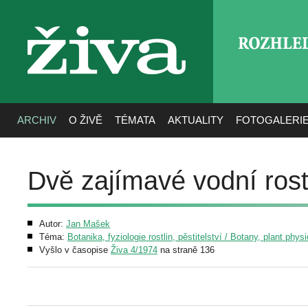
ROZHLE
živa
ARCHIV
O ŽIVĚ
TÉMATA
AKTUALITY
FOTOGALERI
Dvě zajímavé vodní rostl
Autor:
Jan Mašek
Téma:
Botanika, fyziologie rostlin, pěstitelství / Botany, plant phys
Vyšlo v časopise
Živa 4/1974
na straně 136