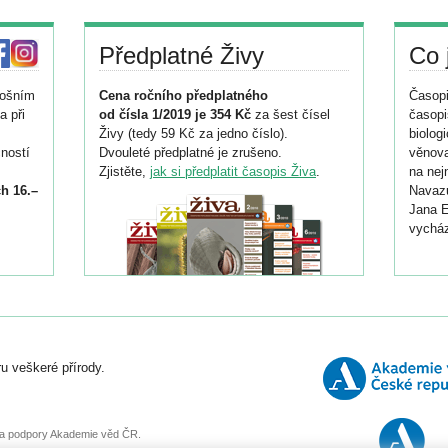
Předplatné Živy
Co 
tošním
Cena ročního předplatného
Časopi
a při
od čísla 1/2019 je 354 Kč
za šest čísel
časopi
Živy (tedy 59 Kč za jedno číslo).
biolog
ností
Dvouleté předplatné je zrušeno.
věnova
Zjistěte,
jak si předplatit časopis Živa
.
na nej
h 16.–
Navazu
Jana E
vycház
i
026/
ní
u veškeré přírody.
o
, za podpory Akademie věd ČR.