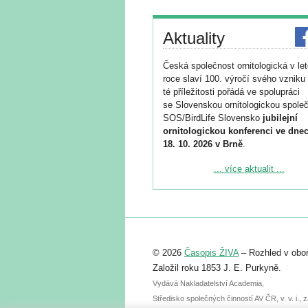
Aktuality
Česká společnost ornitologická v le
roce slaví 100. výročí svého vzniku 
té příležitosti pořádá ve spolupráci
se Slovenskou ornitologickou společ
SOS/BirdLife Slovensko
jubilejní
ornitologickou konferenci ve dnec
18. 10. 2026 v Brně
.
Podrobnější informace ke konferenc
... více aktualit ...
naleznete zde:
https://www.birdlife.cz/konference-2
Registrovat se můžete do 6. září.
Upozorňujeme, že termín pro odeslá
© 2026
Časopis ŽIVA
– Rozhled v obor
abstraktu přihlášené přednášky neb
posteru je už 30. června.
Založil roku 1853 J. E. Purkyně.
Vydává Nakladatelství Academia,
Středisko společných činností AV ČR, v. v. i.