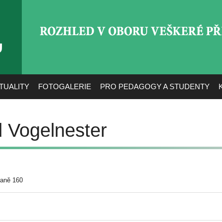
ROZHLED V OBORU VEŠ
TUALITY
FOTOGALERIE
PRO PEDAGOGY A STUDENTY
d Vogelnester
raně 160