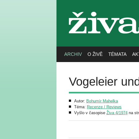
živa
ARCHIV
O ŽIVĚ
TÉMATA
AK
Vogeleier un
Autor:
Bohumír Mahelka
Téma:
Recenze / Reviews
Vyšlo v časopise
Živa 4/1974
na st