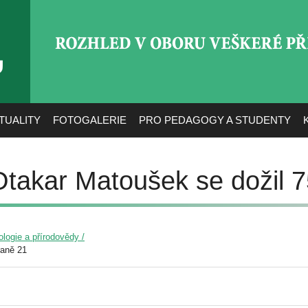
ROZHLED V OBORU VEŠ
TUALITY
FOTOGALERIE
PRO PEDAGOGY A STUDENTY
Otakar Matoušek se dožil 7
ologie a přírodovědy /
raně 21