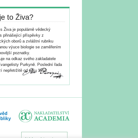
je to Živa?
s Živa je populárně vědecký
s přinášející příspěvky z
ických oborů a zvláštní rubriku
nou výuce biologie se zaměřením
novější poznatky.
je na odkaz svého zakladatele
vangelisty Purkyně. Poslední řada
í nepřetržitě od roku 1953.