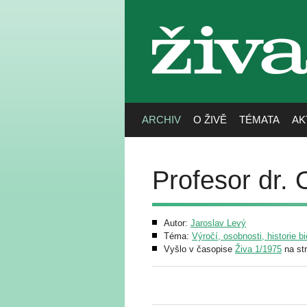
živa
ARCHIV
O ŽIVĚ
TÉMATA
AK
Profesor dr. 
Autor:
Jaroslav Levý
Téma:
Výročí, osobnosti, historie bi
Vyšlo v časopise
Živa 1/1975
na st