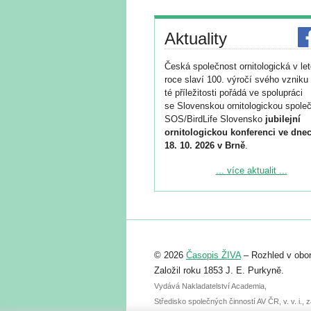
Aktuality
Česká společnost ornitologická v le
roce slaví 100. výročí svého vzniku 
té příležitosti pořádá ve spolupráci
se Slovenskou ornitologickou společ
SOS/BirdLife Slovensko
jubilejní
ornitologickou konferenci ve dnec
18. 10. 2026 v Brně
.
Podrobnější informace ke konferenc
... více aktualit ...
naleznete zde:
https://www.birdlife.cz/konference-2
Registrovat se můžete do 6. září.
Upozorňujeme, že termín pro odeslá
© 2026
Časopis ŽIVA
– Rozhled v obor
abstraktu přihlášené přednášky neb
posteru je už 30. června.
Založil roku 1853 J. E. Purkyně.
Vydává Nakladatelství Academia,
Středisko společných činností AV ČR, v. v. i.