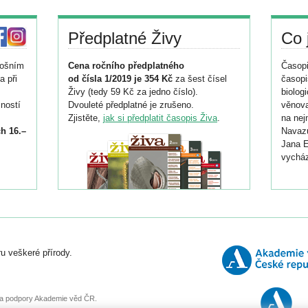
Předplatné Živy
Co 
tošním
Cena ročního předplatného
Časopi
a při
od čísla 1/2019 je 354 Kč
za šest čísel
časopi
Živy (tedy 59 Kč za jedno číslo).
biolog
ností
Dvouleté předplatné je zrušeno.
věnova
Zjistěte,
jak si předplatit časopis Živa
.
na nej
h 16.–
Navazu
Jana E
vycház
i
026/
ní
u veškeré přírody.
o
, za podpory Akademie věd ČR.