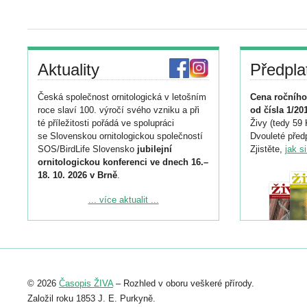
Aktuality
Předpla
Česká společnost ornitologická v letošním
Cena ročního
roce slaví 100. výročí svého vzniku a při
od čísla 1/20
té příležitosti pořádá ve spolupráci
Živy (tedy 59 
se Slovenskou ornitologickou společností
Dvouleté předp
SOS/BirdLife Slovensko
jubilejní
Zjistěte,
jak s
ornitologickou konferenci ve dnech 16.–
18. 10. 2026 v Brně
.
Podrobnější informace ke konferenci
... více aktualit ...
naleznete zde:
https://www.birdlife.cz/konference-2026/
Registrovat se můžete do 6. září.
Upozorňujeme, že termín pro odeslání
© 2026
Časopis ŽIVA
– Rozhled v oboru veškeré přírody.
abstraktu přihlášené přednášky nebo
posteru je už 30. června.
Založil roku 1853 J. E. Purkyně.