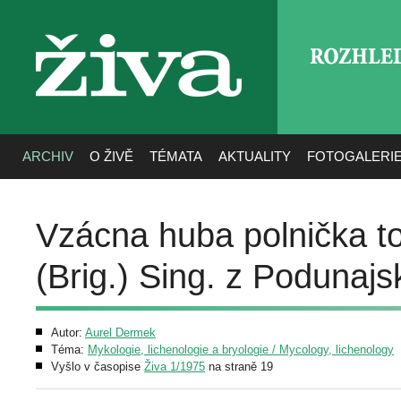
ROZHLE
živa
ARCHIV
O ŽIVĚ
TÉMATA
AKTUALITY
FOTOGALERI
Vzácna huba polnička to
(Brig.) Sing. z Podunajs
Autor:
Aurel Dermek
Téma:
Mykologie, lichenologie a bryologie / Mycology, lichenology
Vyšlo v časopise
Živa 1/1975
na straně 19