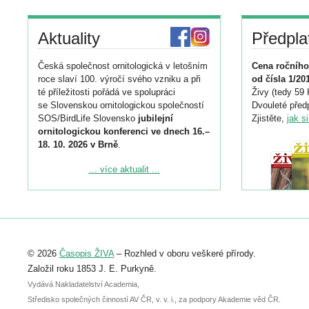
Aktuality
Předpla
Česká společnost ornitologická v letošním
Cena ročního
roce slaví 100. výročí svého vzniku a při
od čísla 1/20
té příležitosti pořádá ve spolupráci
Živy (tedy 59 
se Slovenskou ornitologickou společností
Dvouleté předp
SOS/BirdLife Slovensko
jubilejní
Zjistěte,
jak s
ornitologickou konferenci ve dnech 16.–
18. 10. 2026 v Brně
.
Podrobnější informace ke konferenci
... více aktualit ...
naleznete zde:
https://www.birdlife.cz/konference-2026/
Registrovat se můžete do 6. září.
Upozorňujeme, že termín pro odeslání
© 2026
Časopis ŽIVA
– Rozhled v oboru veškeré přírody.
abstraktu přihlášené přednášky nebo
posteru je už 30. června.
Založil roku 1853 J. E. Purkyně.
Vydává Nakladatelství Academia,
Středisko společných činností AV ČR, v. v. i., za podpory Akademie věd ČR.