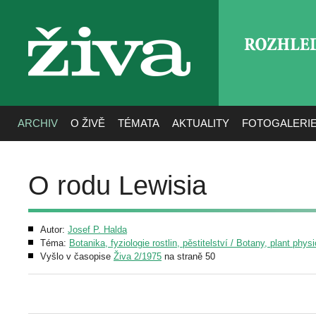
ROZHLE
živa
ARCHIV
O ŽIVĚ
TÉMATA
AKTUALITY
FOTOGALERI
O rodu Lewisia
Autor:
Josef P. Halda
Téma:
Botanika, fyziologie rostlin, pěstitelství / Botany, plant phys
Vyšlo v časopise
Živa 2/1975
na straně 50