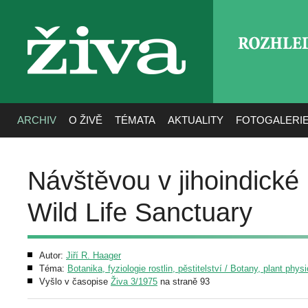
ROZHLE
živa
ARCHIV
O ŽIVĚ
TÉMATA
AKTUALITY
FOTOGALERI
Návštěvou v jihoindické
Wild Life Sanctuary
Autor:
Jiří R. Haager
Téma:
Botanika, fyziologie rostlin, pěstitelství / Botany, plant phys
Vyšlo v časopise
Živa 3/1975
na straně 93