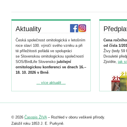
Aktuality
Předpla
Česká společnost ornitologická v letošním
Cena ročního
roce slaví 100. výročí svého vzniku a při
od čísla 1/20
té příležitosti pořádá ve spolupráci
Živy (tedy 59 
se Slovenskou ornitologickou společností
Dvouleté předp
SOS/BirdLife Slovensko
jubilejní
Zjistěte,
jak s
ornitologickou konferenci ve dnech 16.–
18. 10. 2026 v Brně
.
Podrobnější informace ke konferenci
... více aktualit ...
naleznete zde:
https://www.birdlife.cz/konference-2026/
Registrovat se můžete do 6. září.
Upozorňujeme, že termín pro odeslání
© 2026
Časopis ŽIVA
– Rozhled v oboru veškeré přírody.
abstraktu přihlášené přednášky nebo
posteru je už 30. června.
Založil roku 1853 J. E. Purkyně.