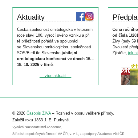
Aktuality
Předpla
Česká společnost ornitologická v letošním
Cena ročního
roce slaví 100. výročí svého vzniku a při
od čísla 1/20
té příležitosti pořádá ve spolupráci
Živy (tedy 59 
se Slovenskou ornitologickou společností
Dvouleté předp
SOS/BirdLife Slovensko
jubilejní
Zjistěte,
jak s
ornitologickou konferenci ve dnech 16.–
18. 10. 2026 v Brně
.
Podrobnější informace ke konferenci
... více aktualit ...
naleznete zde:
https://www.birdlife.cz/konference-2026/
Registrovat se můžete do 6. září.
Upozorňujeme, že termín pro odeslání
© 2026
Časopis ŽIVA
– Rozhled v oboru veškeré přírody.
abstraktu přihlášené přednášky nebo
posteru je už 30. června.
Založil roku 1853 J. E. Purkyně.
Vydává Nakladatelství Academia,
Středisko společných činností AV ČR, v. v. i., za podpory Akademie věd ČR.