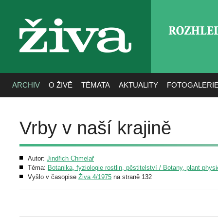
ROZHLE
živa
ARCHIV
O ŽIVĚ
TÉMATA
AKTUALITY
FOTOGALERI
Vrby v naší krajině
Autor:
Jindřich Chmelař
Téma:
Botanika, fyziologie rostlin, pěstitelství / Botany, plant phys
Vyšlo v časopise
Živa 4/1975
na straně 132