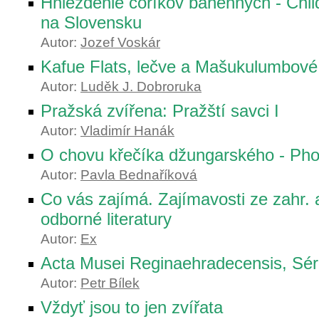
Hniezdenie čoríkov bahenných - Chli
na Slovensku
Autor:
Jozef Voskár
Kafue Flats, lečve a Mašukulumbové
Autor:
Luděk J. Dobroruka
Pražská zvířena: Pražští savci I
Autor:
Vladimír Hanák
O chovu křečíka džungarského - Ph
Autor:
Pavla Bednaříková
Co vás zajímá. Zajímavosti ze zahr.
odborné literatury
Autor:
Ex
Acta Musei Reginaehradecensis, Séri
Autor:
Petr Bílek
Vždyť jsou to jen zvířata