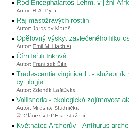
Rod Encephalartos Lehm, v jižní Afric
Autor:
R.A. Dyer
Ráj masožravých rostlin
Autor:
Jaroslav Mareš
Opětovný výskyt zavlečeného lilku o
Autor:
Emil M. Hachler
Čím léčili Inkové
Autor:
František Šita
Tradescantia virginica L. - služebník 
cytologie
Autor:
Zdeněk Laštůvka
Vallisneria - ekologická zajímavost ak
Autor:
Miloslav Studnička
Článek v PDF ke stažení
Květnatec Archerův - Anthurus arche