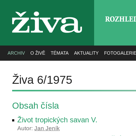
ROZHLE
živa
ARCHIV
O ŽIVĚ
TÉMATA
AKTUALITY
FOTOGALERI
Živa 6/1975
Obsah čísla
Život tropických savan V.
Autor:
Jan Jeník