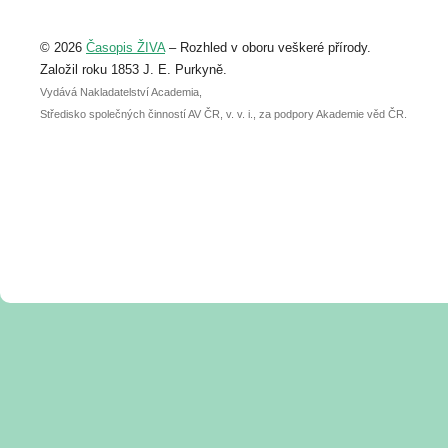
Upozorňujeme, že termín pro odeslání
© 2026
Časopis ŽIVA
– Rozhled v oboru veškeré přírody.
abstraktu přihlášené přednášky nebo
posteru je už 30. června.
Založil roku 1853 J. E. Purkyně.
Vydává Nakladatelství Academia,
Středisko společných činností AV ČR, v. v. i., za podpory Akademie věd ČR.