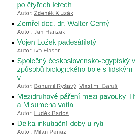
po čtyřech letech
Autor:
Zdeněk Kluzák
Zemřel doc. dr. Walter Černý
Autor:
Jan Hanzák
Vojen Ložek padesátiletý
Autor:
Ivo Flasar
Společný československo-egyptský 
způsobů biologického boje s lidským
v
Autor:
Bohumil Ryšavý
,
Vlastimil Baruš
Mezidruhové páření mezi pavouky T
a Misumena vatia
Autor:
Luděk Bartoš
Délka inkubační doby u ryb
Autor:
Milan Peňáz