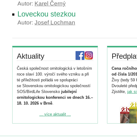
Autor:
Karel Černý
Loveckou stezkou
Autor:
Josef Lochman
Aktuality
Předpla
Česká společnost ornitologická v letošním
Cena ročního
roce slaví 100. výročí svého vzniku a při
od čísla 1/20
té příležitosti pořádá ve spolupráci
Živy (tedy 59 
se Slovenskou ornitologickou společností
Dvouleté předp
SOS/BirdLife Slovensko
jubilejní
Zjistěte,
jak s
ornitologickou konferenci ve dnech 16.–
18. 10. 2026 v Brně
.
Podrobnější informace ke konferenci
... více aktualit ...
naleznete zde:
https://www.birdlife.cz/konference-2026/
Registrovat se můžete do 6. září.