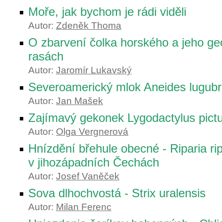
Moře, jak bychom je rádi viděli
Autor:
Zdeněk Thoma
O zbarvení čolka horského a jeho ge
rasách
Autor:
Jaromír Lukavský
Severoamerický mlok Aneides lugubr
Autor:
Jan Mašek
Zajímavý gekonek Lygodactylus pict
Autor:
Olga Vergnerová
Hnízdění břehule obecné - Riparia rip
v jihozápadních Čechách
Autor:
Josef Vaněček
Sova dlhochvostá - Strix uralensis
Autor:
Milan Ferenc