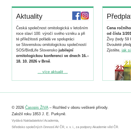
Aktuality
Předpla
Česká společnost ornitologická v letošním
Cena ročního
roce slaví 100. výročí svého vzniku a při
od čísla 1/20
té příležitosti pořádá ve spolupráci
Živy (tedy 59 
se Slovenskou ornitologickou společností
Dvouleté předp
SOS/BirdLife Slovensko
jubilejní
Zjistěte,
jak s
ornitologickou konferenci ve dnech 16.–
18. 10. 2026 v Brně
.
Podrobnější informace ke konferenci
... více aktualit ...
naleznete zde:
https://www.birdlife.cz/konference-2026/
Registrovat se můžete do 6. září.
Upozorňujeme, že termín pro odeslání
© 2026
Časopis ŽIVA
– Rozhled v oboru veškeré přírody.
abstraktu přihlášené přednášky nebo
posteru je už 30. června.
Založil roku 1853 J. E. Purkyně.
Vydává Nakladatelství Academia,
Středisko společných činností AV ČR, v. v. i., za podpory Akademie věd ČR.