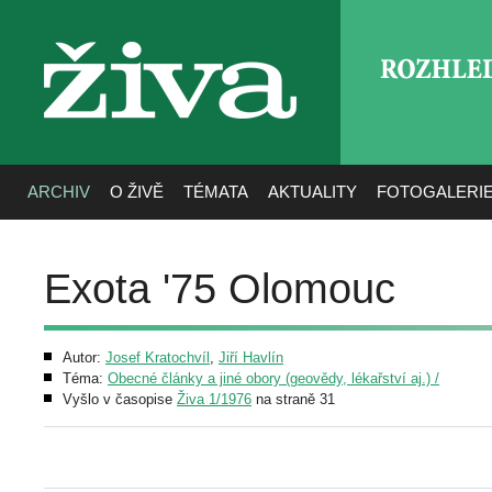
ROZHLE
živa
ARCHIV
O ŽIVĚ
TÉMATA
AKTUALITY
FOTOGALERI
Exota '75 Olomouc
Autor:
Josef Kratochvíl
,
Jiří Havlín
Téma:
Obecné články a jiné obory (geovědy, lékařství aj.) /
Vyšlo v časopise
Živa 1/1976
na straně 31