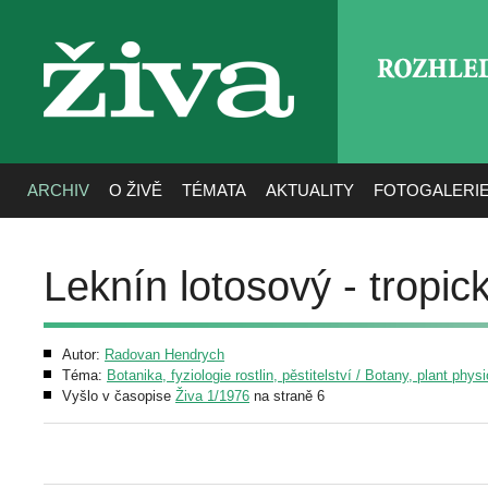
ROZHLE
živa
ARCHIV
O ŽIVĚ
TÉMATA
AKTUALITY
FOTOGALERI
Leknín lotosový - tropic
Autor:
Radovan Hendrych
Téma:
Botanika, fyziologie rostlin, pěstitelství / Botany, plant phys
Vyšlo v časopise
Živa 1/1976
na straně 6