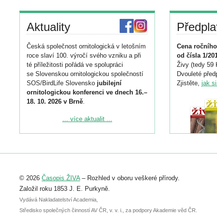
Aktuality
Předpla
Česká společnost ornitologická v letošním
Cena ročního
roce slaví 100. výročí svého vzniku a při
od čísla 1/20
té příležitosti pořádá ve spolupráci
Živy (tedy 59 
se Slovenskou ornitologickou společností
Dvouleté předp
SOS/BirdLife Slovensko
jubilejní
Zjistěte,
jak s
ornitologickou konferenci ve dnech 16.–
18. 10. 2026 v Brně
.
Podrobnější informace ke konferenci
... více aktualit ...
naleznete zde:
https://www.birdlife.cz/konference-2026/
Registrovat se můžete do 6. září.
Upozorňujeme, že termín pro odeslání
© 2026
Časopis ŽIVA
– Rozhled v oboru veškeré přírody.
abstraktu přihlášené přednášky nebo
posteru je už 30. června.
Založil roku 1853 J. E. Purkyně.
Vydává Nakladatelství Academia,
Středisko společných činností AV ČR, v. v. i., za podpory Akademie věd ČR.