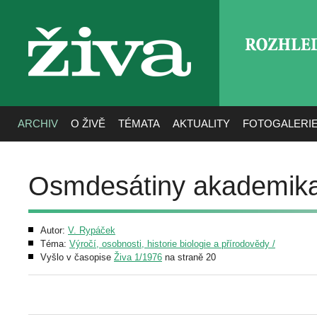
ROZHLE
živa
ARCHIV
O ŽIVĚ
TÉMATA
AKTUALITY
FOTOGALERI
Osmdesátiny akademika 
Autor:
V. Rypáček
Téma:
Výročí, osobnosti, historie biologie a přírodovědy /
Vyšlo v časopise
Živa 1/1976
na straně 20