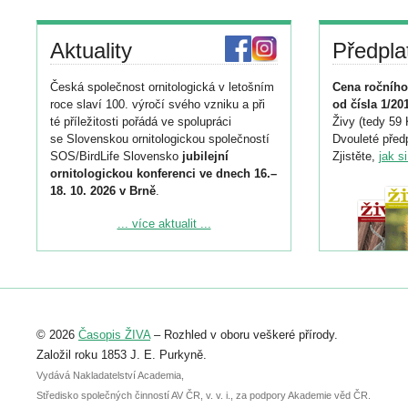
Aktuality
Předpla
Česká společnost ornitologická v letošním
Cena ročního
roce slaví 100. výročí svého vzniku a při
od čísla 1/20
té příležitosti pořádá ve spolupráci
Živy (tedy 59 
se Slovenskou ornitologickou společností
Dvouleté předp
SOS/BirdLife Slovensko
jubilejní
Zjistěte,
jak s
ornitologickou konferenci ve dnech 16.–
18. 10. 2026 v Brně
.
Podrobnější informace ke konferenci
... více aktualit ...
naleznete zde:
https://www.birdlife.cz/konference-2026/
Registrovat se můžete do 6. září.
Upozorňujeme, že termín pro odeslání
© 2026
Časopis ŽIVA
– Rozhled v oboru veškeré přírody.
abstraktu přihlášené přednášky nebo
posteru je už 30. června.
Založil roku 1853 J. E. Purkyně.
Vydává Nakladatelství Academia,
Středisko společných činností AV ČR, v. v. i., za podpory Akademie věd ČR.