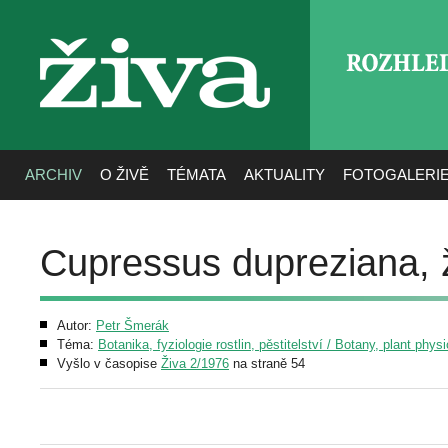
ROZHLE
živa
ARCHIV
O ŽIVĚ
TÉMATA
AKTUALITY
FOTOGALERI
Cupressus dupreziana, 
Autor:
Petr Šmerák
Téma:
Botanika, fyziologie rostlin, pěstitelství / Botany, plant phys
Vyšlo v časopise
Živa 2/1976
na straně 54