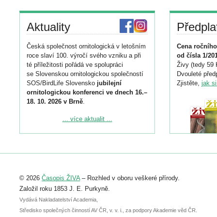
Aktuality
Předpla
Česká společnost ornitologická v letošním
Cena ročního
roce slaví 100. výročí svého vzniku a při
od čísla 1/20
té příležitosti pořádá ve spolupráci
Živy (tedy 59 
se Slovenskou ornitologickou společností
Dvouleté předp
SOS/BirdLife Slovensko
jubilejní
Zjistěte,
jak s
ornitologickou konferenci ve dnech 16.–
18. 10. 2026 v Brně
.
Podrobnější informace ke konferenci
... více aktualit ...
naleznete zde:
https://www.birdlife.cz/konference-2026/
Registrovat se můžete do 6. září.
Upozorňujeme, že termín pro odeslání
© 2026
Časopis ŽIVA
– Rozhled v oboru veškeré přírody.
abstraktu přihlášené přednášky nebo
posteru je už 30. června.
Založil roku 1853 J. E. Purkyně.
Vydává Nakladatelství Academia,
Středisko společných činností AV ČR, v. v. i., za podpory Akademie věd ČR.